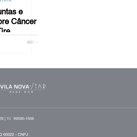
STATA
untas e
bre Câncer
Tire
e seu Caso
sta
29 |
11 99590-1506
Q 60022 -
CNPJ: