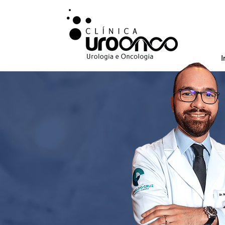
I
Urologista especi
bexiga, na cidada
da prostata.