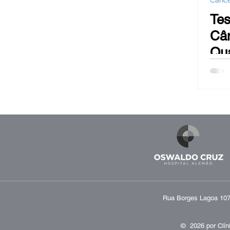
Cânce
Hiperplasia Benigna da Próstata -
Tes
Cân
Sangue na urina (hematúrias)
Qu
Po
Câncer de mama
Bexiga
Reversão de Vasectomia
Ob
Rua Borges Lagoa 1070
© 2026 por
Clín