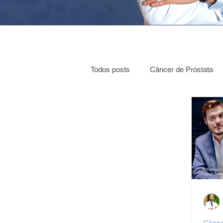
Todos posts
Câncer de Próstata
Cirurgia Robótica
Radioterap
Vigilância ativa
Vasectomia
Nódulos e cistos nos rins
Cól