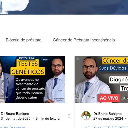
Biópsia de próstata
Câncer de Próstata Incontinência
ia câncer de Próstata
PROSTATA: PSA | 4K | PHI | PCA3
Testículos | Câncer
Câncer de bexiga
ica Renal
Estenose de JUP
Hidronefrose
Dr. Bruno Benigno
Dr. Bruno Benigno
31 de mar. de 2025
3 min de leitura
27 de mai. de 2024