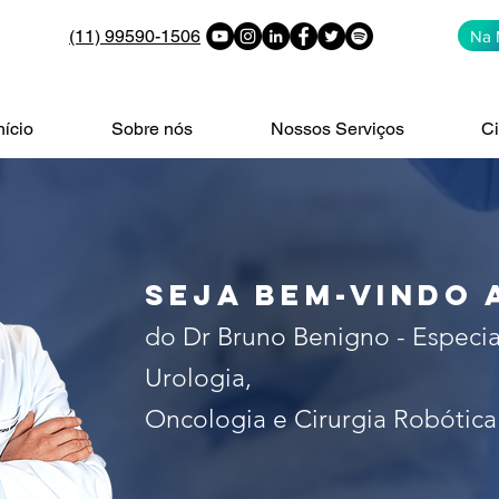
(11) 99590-1506
Na 
nício
Sobre nós
Nossos Serviços
Ci
alista no tratamento do câncer 
 de São Paulo. Especialista em c
seja bem-vindo 
do Dr Bruno Benigno - Especia
Urologia,
Oncologia e Cirurgia Robótica