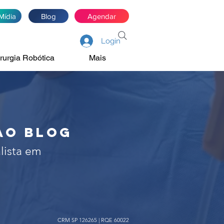
Mídia
Blog
Agendar
Login
rurgia Robótica
Mais
de próstata, rim e
irurgia robótica
ao blog
lista em
CRM SP 126265 | RQE 60022