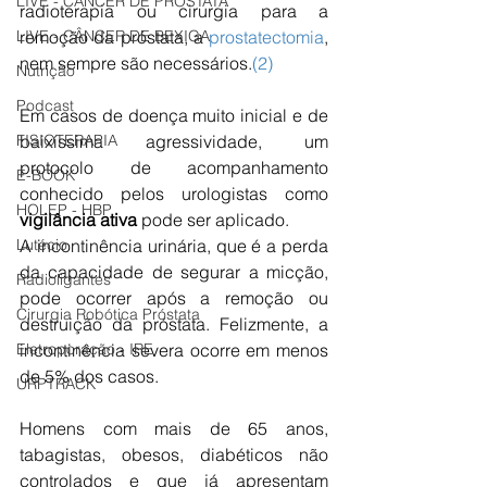
LIVE - CÂNCER DE PRÓSTATA
radioterapia ou cirurgia para a 
LIVE - CÂNCER DE BEXIGA
remoção da próstata, a 
prostatectomia
, 
nem sempre são necessários.
(2)
Nutrição
Podcast
Em casos de doença muito inicial e de 
FISIOTERAPIA
baixíssima agressividade, um 
protocolo de acompanhamento 
E-BOOK
conhecido pelos urologistas como 
HOLEP - HBP
vigilância ativa
 pode ser aplicado.
Lutécio
A incontinência urinária, que é a perda 
da capacidade de segurar a micção, 
Radioligantes
pode ocorrer após a remoção ou 
Cirurgia Robótica Próstata
destruição da próstata. Felizmente, a 
Eletroporação - IRE
incontinência severa ocorre em menos 
de 5% dos casos.
URPTRACK
Homens com mais de 65 anos, 
tabagistas, obesos, diabéticos não 
controlados e que já apresentam 