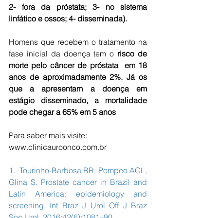
2- fora da próstata; 3- no sistema 
linfático e ossos; 4- disseminada).
Homens que recebem o tratamento na 
fase inicial da doença tem o
 risco de 
morte pelo câncer de próstata  em 18 
anos de aproximadamente 2%. Já os 
que a apresentam a doença em 
estágio disseminado, a mortalidade 
pode chegar a 65% em 5 anos
Para saber mais visite: 
www.clinicauroonco.com.br
1.  Tourinho-Barbosa RR, Pompeo ACL, 
Glina S. Prostate cancer in Brazil and 
Latin America: epidemiology and 
screening. Int Braz J Urol Off J Braz 
Soc Urol. 2016;42(6):1081–90.