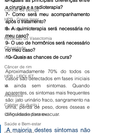
6- Quais as principais diferenças entre 
Bexiga
a cirurgia e a radioterapia?
Câncer de Bexiga
7- Como será meu acompanhamento 
HPB - Green laser
após o tratamento?
8- A quimioterapia será necessária no 
Na mídia
meu caso?
Reversão de Vasectomia
9- O uso de hormônios será necessário 
Obesidade
no meu caso?
10- Quais as chances de cura?
imunoterapia
Câncer de rim
Aproximadamente 70% do todos os 
HPB - UROLIFT
casos são detectados em fases iniciais 
e ainda sem sintomas. Quando 
IA
aparentes, os sintomas mais frequentes 
Anestesia
são: jato urinário fraco, sangramento na 
Cateter de duplo j
urina, perda de peso, dores ósseas e 
dificuldade para evacuar.
Congressos e Eventos
Saúde e Bem-estar
A maioria destes sintomas não 