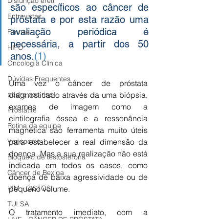
Disfunção erétil
são específicos ao câncer de 
Entrevistas
próstata e por esta razão uma 
avaliação periódica é 
Fimose
necessária, a partir dos 50 
HIFU
anos.
(1)
Oncologia Clínica
Dúvidas Frequentes
Uma vez o câncer de próstata 
pedra nos rins
diagnosticado através da uma biópsia, 
exames de imagem como a 
Prostatite
cintilografia óssea e a ressonância 
Rotina da equipe
magnética são ferramenta muito úteis 
Varicocele
para estabelecer a real dimensão da 
doença. Mas a sua realização não está 
Bloqueio de testosterona
indicada em todos os casos, como 
Câncer de Bexiga
doença de baixa agressividade ou de 
RIM - CISTOS
pequeno volume.
TULSA
O tratamento imediato, com a 