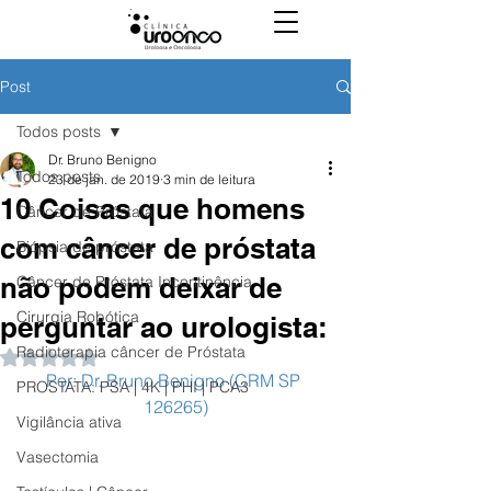
Post
Todos posts
Dr. Bruno Benigno
Todos posts
23 de jan. de 2019
3 min de leitura
10 Coisas que homens
Câncer de Próstata
com câncer de próstata
Biópsia de próstata
não podem deixar de
Câncer de Próstata Incontinência
Cirurgia Robótica
perguntar ao urologista:
Radioterapia câncer de Próstata
Avaliado com NaN de 5 estrelas.
Por: Dr. Bruno Benigno (CRM SP 
PROSTATA: PSA | 4K | PHI | PCA3
126265)
Vigilância ativa
Vasectomia