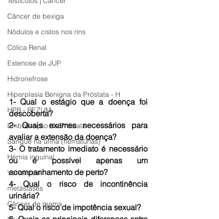
Testículos | Câncer
Câncer de bexiga
Nódulos e cistos nos rins
Cólica Renal
Estenose de JUP
Hidronefrose
Hiperplasia Benigna da Próstata - H
1- Qual o estágio que a doença foi 
HPB - REZUM
descoberta?
2- Quais exames necessários para 
Embolização da Próstata
avaliar a extensão da doença?
Sangue na urina (hematúrias)
3- O tratamento imediato é necessário 
Hérnia inguinal
ou é possível apenas um 
acompanhamento de perto?
Varicocele
4- Qual o risco de incontinência 
metástases
urinária?
Câncer de mama
5- Qual o risco de impotência sexual?