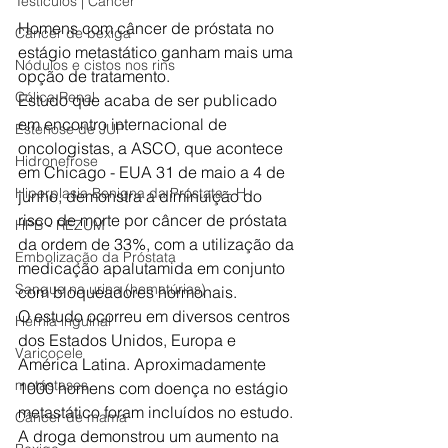
Testículos | Câncer
Homens com câncer de próstata no 
Câncer de bexiga
estágio metastático ganham mais uma 
Nódulos e cistos nos rins
opção de tratamento.
Cólica Renal
Estudo que acaba de ser publicado 
em encontro internacional de 
Estenose de JUP
oncologistas, a ASCO, que acontece 
Hidronefrose
em Chicago - EUA 31 de maio a 4 de 
Hiperplasia Benigna da Próstata - H
junho, demonstra a diminuição do 
risco de morte por câncer de próstata 
HPB - REZUM
da ordem de 33%, com a utilização da 
Embolização da Próstata
medicação apalutamida em conjunto 
Sangue na urina (hematúrias)
com bloqueadores hormonais. 
O estudo ocorreu em diversos centros 
Hérnia inguinal
dos Estados Unidos, Europa e 
Varicocele
América Latina. Aproximadamente 
metástases
1000 homens com doença no estágio 
metastático foram incluídos no estudo.
Câncer de mama
A droga demonstrou um aumento na 