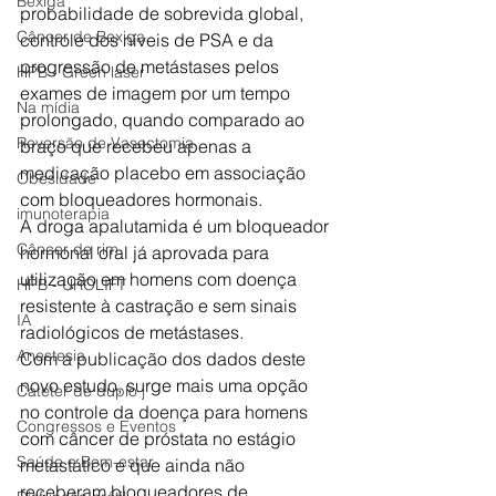
Bexiga
probabilidade de sobrevida global, 
Câncer de Bexiga
controle dos níveis de PSA e da 
progressão de metástases pelos 
HPB - Green laser
exames de imagem por um tempo 
Na mídia
prolongado, quando comparado ao 
Reversão de Vasectomia
braço que recebeu apenas a 
medicação placebo em associação 
Obesidade
com bloqueadores hormonais. 
imunoterapia
A droga apalutamida é um bloqueador 
Câncer de rim
hormonal oral já aprovada para 
utilização em homens com doença 
HPB - UROLIFT
resistente à castração e sem sinais 
IA
radiológicos de metástases.  
Anestesia
Com a publicação dos dados deste 
novo estudo, surge mais uma opção 
Cateter de duplo j
no controle da doença para homens 
Congressos e Eventos
com câncer de próstata no estágio 
Saúde e Bem-estar
metastático e que ainda não 
receberam bloqueadores de 