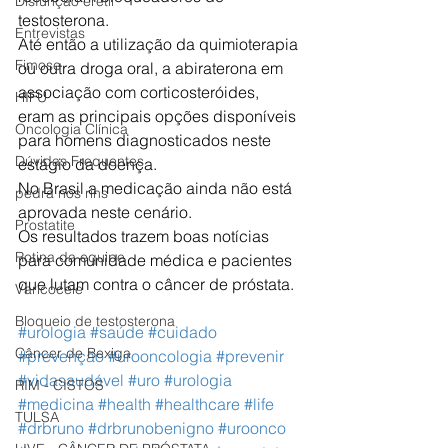
Disfunção erétil
testosterona. 
Entrevistas
Até então a utilização da quimioterapia 
Fimose
ou outra droga oral, a abiraterona em 
associação com corticosteróides, 
HIFU
eram as principais opções disponíveis 
Oncologia Clínica
para homens diagnosticados neste 
Dúvidas Frequentes
estágio da doença. 
No Brasil a medicação ainda não está 
pedra nos rins
aprovada neste cenário. 
Prostatite
Os resultados trazem boas notícias 
Rotina da equipe
para comunidade médica e pacientes 
que lutam contra o câncer de próstata. 
Varicocele
Bloqueio de testosterona
#urologia
#saúde
#cuidado
Câncer de Bexiga
#prevenção
#urooncologia
#prevenir
#vidasaudável
#uro
#urologia
RIM - CISTOS
#medicina
#health
#healthcare
#life
TULSA
#drbruno
#drbrunobenigno
#uroonco