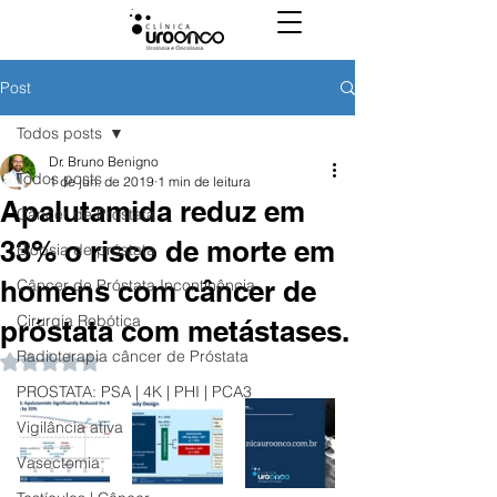
Post
Todos posts
Dr. Bruno Benigno
Todos posts
1 de jun. de 2019
1 min de leitura
Apalutamida reduz em
Câncer de Próstata
33% o risco de morte em
Biópsia de próstata
homens com câncer de
Câncer de Próstata Incontinência
Cirurgia Robótica
próstata com metástases.
Radioterapia câncer de Próstata
Avaliado com NaN de 5 estrelas.
PROSTATA: PSA | 4K | PHI | PCA3
Vigilância ativa
Vasectomia