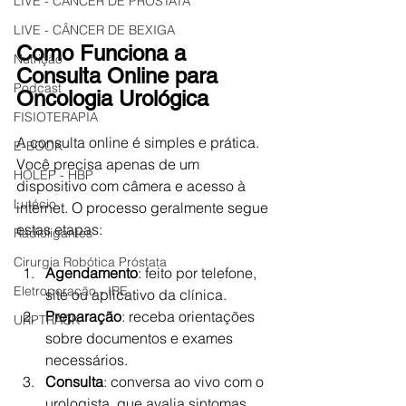
LIVE - CÂNCER DE PRÓSTATA
LIVE - CÂNCER DE BEXIGA
Como Funciona a 
Nutrição
Consulta Online para 
Podcast
Oncologia Urológica
FISIOTERAPIA
A consulta online é simples e prática. 
E-BOOK
Você precisa apenas de um 
HOLEP - HBP
dispositivo com câmera e acesso à 
Lutécio
internet. O processo geralmente segue 
estas etapas:
Radioligantes
Cirurgia Robótica Próstata
Agendamento
: feito por telefone, 
Eletroporação - IRE
site ou aplicativo da clínica.
Preparação
: receba orientações 
URPTRACK
sobre documentos e exames 
necessários.
Consulta
: conversa ao vivo com o 
urologista, que avalia sintomas, 