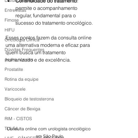
Disfunção erétil
Continuidade do tratamento
: 
permite o acompanhamento 
Entrevistas
regular, fundamental para o 
Fimose
sucesso do tratamento oncológico.
HIFU
Esses pontos fazem da consulta online 
Oncologia Clínica
uma alternativa moderna e eficaz para 
Dúvidas Frequentes
quem busca um tratamento 
pedra nos rins
humanizado e de excelência.
Prostatite
Rotina da equipe
Varicocele
Bloqueio de testosterona
Câncer de Bexiga
RIM - CISTOS
TULSA
Consulta online com urologista oncológico 
em São Paulo