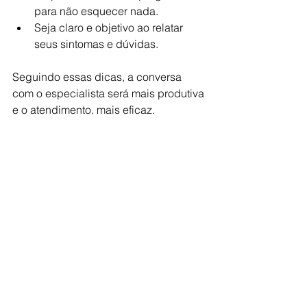
para não esquecer nada.
Seja claro e objetivo ao relatar 
seus sintomas e dúvidas.
Seguindo essas dicas, a conversa 
com o especialista será mais produtiva 
e o atendimento, mais eficaz.
O Futuro da Oncologia 
Urológica com a 
Telemedicina
A telemedicina veio para ficar e 
transformar o atendimento em saúde. 
Na oncologia urológica, ela permite:
Monitoramento remoto de 
pacientes em tratamento.