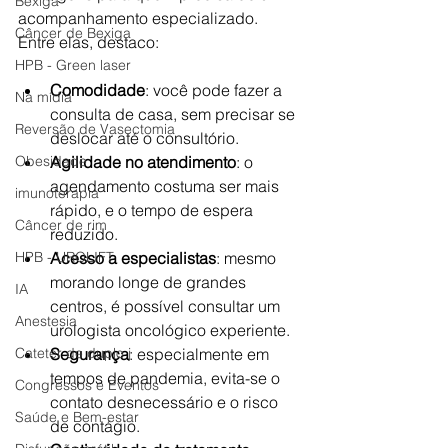
Bexiga
acompanhamento especializado. 
Câncer de Bexiga
Entre elas, destaco:
HPB - Green laser
Comodidade
: você pode fazer a 
Na mídia
consulta de casa, sem precisar se 
Reversão de Vasectomia
deslocar até o consultório.
Obesidade
Agilidade no atendimento
: o 
agendamento costuma ser mais 
imunoterapia
rápido, e o tempo de espera 
Câncer de rim
reduzido.
HPB - UROLIFT
Acesso a especialistas
: mesmo 
morando longe de grandes 
IA
centros, é possível consultar um 
Anestesia
urologista oncológico experiente.
Cateter de duplo j
Segurança
: especialmente em 
tempos de pandemia, evita-se o 
Congressos e Eventos
contato desnecessário e o risco 
Saúde e Bem-estar
de contágio.