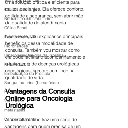
Testículos | Câncer
uma solução prática e eficiente para 
muitos pacientes. Ela oferece conforto, 
Câncer de bexiga
agilidade e segurança, sem abrir mão 
Nódulos e cistos nos rins
da qualidade do atendimento.
Cólica Renal
Neste texto, vou explicar os principais 
Estenose de JUP
benefícios dessa modalidade de 
Hidronefrose
consulta. Também vou mostrar como 
Hiperplasia Benigna da Próstata - H
ela pode facilitar o acompanhamento e 
o tratamento de doenças urológicas 
HPB - REZUM
oncológicas, sempre com foco na 
Embolização da Próstata
qualidade de vida.
Sangue na urina (hematúrias)
Vantagens da Consulta 
Hérnia inguinal
Online para Oncologia 
Varicocele
Urológica
metástases
Câncer de mama
A consulta online traz uma série de 
vantagens para quem precisa de um 