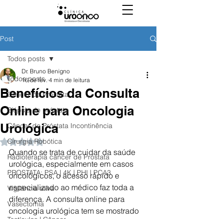
Post
Todos posts
Dr. Bruno Benigno
Todos posts
16 de fev.
4 min de leitura
Benefícios da Consulta
Câncer de Próstata
Online para Oncologia
Biópsia de próstata
Urológica
Câncer de Próstata Incontinência
Cirurgia Robótica
Avaliado com NaN de 5 estrelas.
Quando se trata de cuidar da saúde 
Radioterapia câncer de Próstata
urológica, especialmente em casos 
PROSTATA: PSA | 4K | PHI | PCA3
oncológicos, o acesso rápido e 
especializado ao médico faz toda a 
Vigilância ativa
diferença. A consulta online para 
Vasectomia
oncologia urológica tem se mostrado 