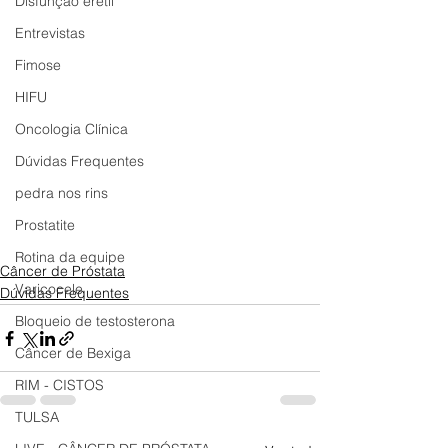
Disfunção erétil
Entrevistas
Fimose
HIFU
Oncologia Clínica
Dúvidas Frequentes
pedra nos rins
Prostatite
Rotina da equipe
Câncer de Próstata
Varicocele
Dúvidas Frequentes
Bloqueio de testosterona
Câncer de Bexiga
RIM - CISTOS
TULSA