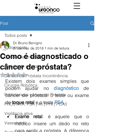
Post
Todos posts
Dr. Bruno Benigno
Todos posts
27 de mar. de 2018
1 min de leitura
Como é diagnosticado o
Câncer de Próstata
câncer de próstata?
Biópsia de próstata
Avaliado com NaN de 5 estrelas.
Câncer de Próstata Incontinência
Existem dois exames simples que 
Cirurgia Robótica
podem ajudar no 
diagnóstico
 de 
Radioterapia câncer de Próstata
câncer de próstata: o teste ou exame 
de 
toque retal
 e o teste 
PSA
. 
PROSTATA: PSA | 4K | PHI | PCA3
Vigilância ativa
Exame retal
: é aquele que o 
Vasectomia
médico insere um dedo no reto 
para sentir a próstata. A diferença 