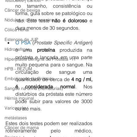
Testículos | Câncer
no tamanho, consistência ou 
Câncer de bexiga
forma, guia sobre se patológico ou 
Nódulos e cistos nos rins
não. Este teste 
não é doloroso 
e 
dura menos de 30 segundos. 
Cólica Renal
Estenose de JUP
O PSA
 (
Prostate Specific Antigen
) 
Hidronefrose
é uma 
proteína
 produzida na 
próstata e lançada em uma parte 
Hiperplasia Benigna da Próstata - H
muito pequena para o sangue. Na 
HPB - REZUM
circulação de sangue uma 
Embolização da Próstata
quantidade de cerca de 
4 ng / ml, 
é considerada normal
. Nos 
Sangue na urina (hematúrias)
distúrbios da próstata este número 
Hérnia inguinal
pode subir para valores de 3000 
Varicocele
ou até mais.  
metástases
Estes dois testes podem ser realizados 
Câncer de mama
rotineiramente pelo médico, 