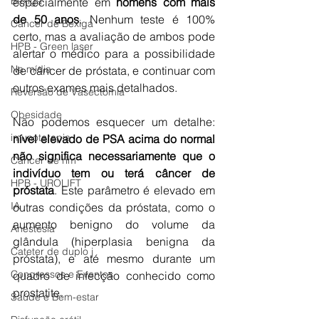
Bexiga
especialmente em 
homens com mais 
de 50 anos
. Nenhum teste é 100% 
Câncer de Bexiga
certo, mas a avaliação de ambos pode 
HPB - Green laser
alertar o médico para a possibilidade 
Na mídia
de câncer de próstata, e continuar com 
outros exames mais detalhados. 
Reversão de Vasectomia
Obesidade
Não podemos esquecer um detalhe:  
imunoterapia
nível elevado de PSA acima do normal 
não significa necessariamente que o 
Câncer de rim
indivíduo tem ou terá câncer de 
HPB - UROLIFT
próstata
. Este parâmetro é elevado em 
IA
outras condições da próstata, como o 
aumento benigno do volume da 
Anestesia
glândula (hiperplasia benigna da 
Cateter de duplo j
próstata), e até mesmo durante um 
Congressos e Eventos
quadro de infecção conhecido como 
prostatite. 
Saúde e Bem-estar