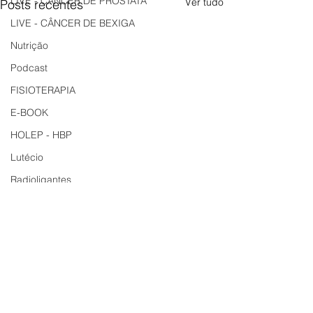
LIVE - CÂNCER DE PRÓSTATA
Ver tudo
Posts recentes
LIVE - CÂNCER DE BEXIGA
Nutrição
Podcast
FISIOTERAPIA
E-BOOK
HOLEP - HBP
Lutécio
Radioligantes
Cirurgia Robótica Próstata
Eletroporação - IRE
URPTRACK
Comentários
0.0 / 5 (0)