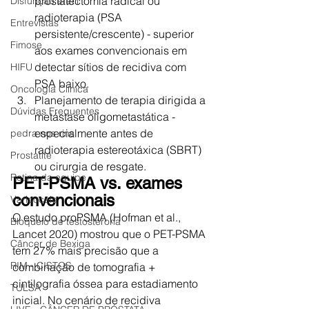
prostatectomia radical ou 
Disfunção erétil
radioterapia (PSA 
Entrevistas
persistente/crescente) - superior 
Fimose
aos exames convencionais em 
detectar sítios de recidiva com 
HIFU
PSA baixo.
Oncologia Clínica
Planejamento de terapia dirigida a 
Dúvidas Frequentes
metástase oligometastática - 
especialmente antes de 
pedra nos rins
radioterapia estereotáxica (SBRT) 
Prostatite
ou cirurgia de resgate.
Rotina da equipe
PET-PSMA vs. exames 
convencionais
Varicocele
O estudo proPSMA (Hofman et al., 
Bloqueio de testosterona
Lancet 2020) mostrou que o PET-PSMA 
Câncer de Bexiga
tem 27% mais precisão que a 
RIM - CISTOS
combinação de tomografia + 
cintilografia óssea para estadiamento 
TULSA
inicial. No cenário de recidiva 