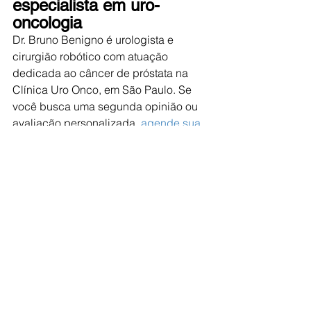
especialista em uro-
oncologia
Dr. Bruno Benigno é urologista e 
cirurgião robótico com atuação 
dedicada ao câncer de próstata na 
Clínica Uro Onco, em São Paulo. Se 
você busca uma segunda opinião ou 
avaliação personalizada, 
agende sua 
consulta por WhatsApp
 ou pelo 
telefone (11) 99590-1506.
Competência que acolhe. 
Ciência que explica. 
Cuidado que transforma.
Referências científicas
Hofman MS et al. proPSMA Study. 
Lancet 2020;395:1208-1216.
EAU Guidelines on Prostate 
Cancer (2024) - Imaging.