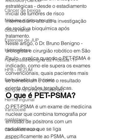
Testículos | Câncer
estratégicas - desde o estadiamento 
Câncer de bexiga
inicial de tumores de risco 
Nódulos e cistos nos rins
intermediário-alto até a investigação 
de recidiva bioquímica após 
Cólica Renal
tratamento.
Estenose de JUP
Neste artigo, o Dr. Bruno Benigno - 
Hidronefrose
urologista e cirurgião robótico em São 
Paulo - explica quando o PET-PSMA é 
Hiperplasia Benigna da Próstata - H
indicado, como ele supera os exames 
HPB - REZUM
convencionais, quais pacientes mais 
Embolização da Próstata
se beneficiam e como o resultado 
orienta decisões terapêuticas.
Sangue na urina (hematúrias)
O que é PET-PSMA?
Hérnia inguinal
O PET-PSMA é um exame de medicina 
Varicocele
nuclear que combina tomografia por 
metástases
emissão de pósitrons com um 
radiofármaco que se liga 
Câncer de mama
especificamente ao PSMA, uma 