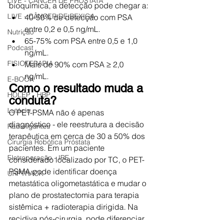
LIVE - CÂNCER DE PRÓSTATA
bioquímica, a detecção pode chegar a:
LIVE - CÂNCER DE BEXIGA
40-50% de detecção com PSA 
entre 0,2 e 0,5 ng/mL.
Nutrição
65-75% com PSA entre 0,5 e 1,0 
Podcast
ng/mL.
FISIOTERAPIA
Mais de 90% com PSA ≥ 2,0 
ng/mL.
E-BOOK
Como o resultado muda a 
HOLEP - HBP
conduta?
Lutécio
O PET-PSMA não é apenas 
diagnóstico - ele reestrutura a decisão 
Radioligantes
terapêutica em cerca de 30 a 50% dos 
Cirurgia Robótica Próstata
pacientes. Em um paciente 
Eletroporação - IRE
considerado localizado por TC, o PET-
PSMA pode identificar doença 
URPTRACK
metastática oligometastática e mudar o 
plano de prostatectomia para terapia 
sistêmica + radioterapia dirigida. Na 
recidiva pós-cirurgia, pode diferenciar 