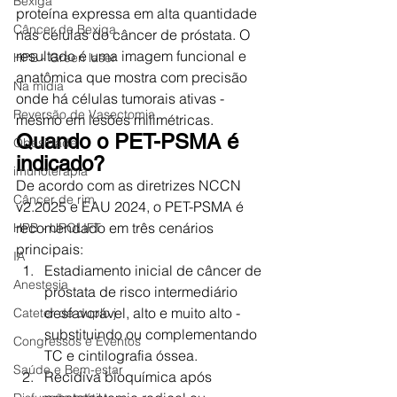
Bexiga
proteína expressa em alta quantidade 
Câncer de Bexiga
nas células do câncer de próstata. O 
resultado é uma imagem funcional e 
HPB - Green laser
anatômica que mostra com precisão 
Na mídia
onde há células tumorais ativas - 
Reversão de Vasectomia
mesmo em lesões milimétricas.
Quando o PET-PSMA é 
Obesidade
indicado?
imunoterapia
De acordo com as diretrizes NCCN 
Câncer de rim
v2.2025 e EAU 2024, o PET-PSMA é 
recomendado em três cenários 
HPB - UROLIFT
principais:
IA
Estadiamento inicial de câncer de 
Anestesia
próstata de risco intermediário 
desfavorável, alto e muito alto - 
Cateter de duplo j
substituindo ou complementando 
Congressos e Eventos
TC e cintilografia óssea.
Saúde e Bem-estar
Recidiva bioquímica após 