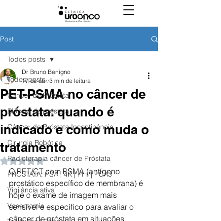
Post
Todos posts
Dr. Bruno Benigno
Todos posts
17 de abr.
3 min de leitura
PET-PSMA no câncer de
Câncer de Próstata
próstata: quando é
Biópsia de próstata
indicado e como muda o
Câncer de Próstata Incontinência
Cirurgia Robótica
tratamento
Radioterapia câncer de Próstata
Avaliado com NaN de 5 estrelas.
O PET/CT com PSMA (antígeno 
PROSTATA: PSA | 4K | PHI | PCA3
prostático específico de membrana) é 
Vigilância ativa
hoje o exame de imagem mais 
Vasectomia
sensível e específico para avaliar o 
câncer de próstata em situações 