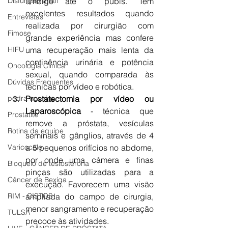
umbigo até o púbis. Tem 
Disfunção erétil
excelentes resultados quando 
Entrevistas
realizada por cirurgião com 
Fimose
grande experiência mas confere 
uma recuperação mais lenta da 
HIFU
continência urinária e potência 
Oncologia Clínica
sexual, quando comparada às 
Dúvidas Frequentes
técnicas por vídeo e robótica.
Prostatectomia por vídeo ou 
pedra nos rins
Laparoscópica
 - técnica que 
Prostatite
remove a próstata, vesículas 
Rotina da equipe
seminais e gânglios, através de 4 
a 5 pequenos orifícios no abdome, 
Varicocele
por onde uma câmera e finas 
Bloqueio de testosterona
pinças são utilizadas para a 
Câncer de Bexiga
execução. Favorecem uma visão 
ampliada do campo de cirurgia, 
RIM - CISTOS
menor sangramento e recuperação 
TULSA
precoce às atividades.