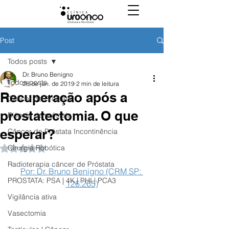
Post
Todos posts
Dr. Bruno Benigno
Todos posts
28 de jan. de 2019
2 min de leitura
Recuperação após a
Câncer de Próstata
prostatectomia. O que
Biópsia de próstata
esperar?
Câncer de Próstata Incontinência
Cirurgia Robótica
Avaliado com NaN de 5 estrelas.
Radioterapia câncer de Próstata
Por: Dr. Bruno Benigno (CRM SP: 
PROSTATA: PSA | 4K | PHI | PCA3
126.265)
Vigilância ativa
Vasectomia