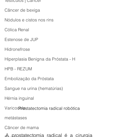
Testículos | Câncer
Câncer de bexiga
Nódulos e cistos nos rins
Cólica Renal
Estenose de JUP
Hidronefrose
Hiperplasia Benigna da Próstata - H
HPB - REZUM
Embolização da Próstata
Sangue na urina (hematúrias)
Hérnia inguinal
Varicocele
Prostatectomia radical robótica
metástases
Câncer de mama
A prostatectomia radical é a cirurgia 