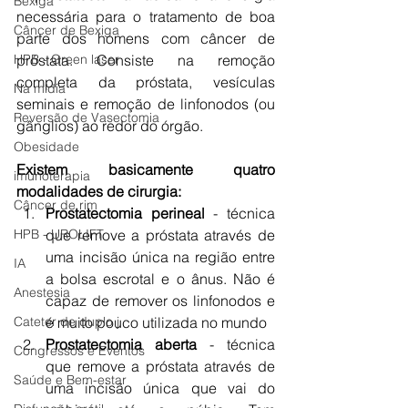
Bexiga
necessária para o tratamento de boa 
Câncer de Bexiga
parte dos homens com câncer de 
próstata. Consiste na remoção 
HPB - Green laser
completa da próstata, vesículas 
Na mídia
seminais e remoção de linfonodos (ou 
Reversão de Vasectomia
gânglios) ao redor do órgão.
Obesidade
Existem basicamente quatro 
imunoterapia
modalidades de cirurgia:
Câncer de rim
Prostatectomia perineal
 - técnica 
que remove a próstata através de 
HPB - UROLIFT
uma incisão única na região entre 
IA
a bolsa escrotal e o ânus. Não é 
Anestesia
capaz de remover os linfonodos e 
é muito pouco utilizada no mundo
Cateter de duplo j
Prostatectomia aberta
 - técnica 
Congressos e Eventos
que remove a próstata através de 
Saúde e Bem-estar
uma incisão única que vai do 