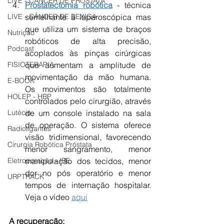
LIVE - CÂNCER DE PRÓSTATA
Prostatectomia robótica
 - técnica 
semelhante à laparoscópica mas 
LIVE - CÂNCER DE BEXIGA
que utiliza um sistema de braços 
Nutrição
robóticos de alta precisão, 
Podcast
acoplados às pinças cirúrgicas 
que aumentam a amplitude de 
FISIOTERAPIA
movimentação da mão humana. 
E-BOOK
Os movimentos são totalmente 
HOLEP - HBP
controlados pelo cirurgião, através 
de um console instalado na sala 
Lutécio
de operação. O sistema oferece 
Radioligantes
visão tridimensional, favorecendo 
Cirurgia Robótica Próstata
menor sangramento, menor 
manipulação dos tecidos, menor 
Eletroporação - IRE
dor no pós operatório e menor 
URPTRACK
tempos de internação hospitalar. 
Veja o vídeo 
aqui
A recuperação: