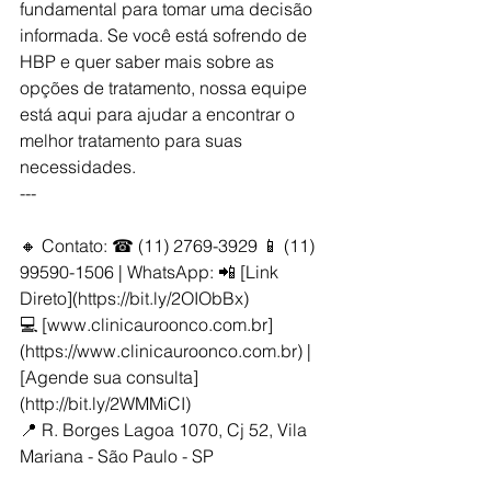
fundamental para tomar uma decisão 
informada. Se você está sofrendo de 
HBP e quer saber mais sobre as 
opções de tratamento, nossa equipe 
está aqui para ajudar a encontrar o 
melhor tratamento para suas 
necessidades.
---
🔸 Contato: ☎ (11) 2769-3929 📱 (11) 
99590-1506 | WhatsApp: 📲 [Link 
Direto](https://bit.ly/2OIObBx)  
💻 [www.clinicauroonco.com.br]
(https://www.clinicauroonco.com.br) | 
[Agende sua consulta]
(http://bit.ly/2WMMiCI)  
📍 R. Borges Lagoa 1070, Cj 52, Vila 
Mariana - São Paulo - SP  