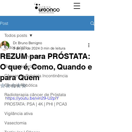
Post
Todos posts
Dr. Bruno Benigno
Todos posts
3 de jul. de 2024
3 min de leitura
REZUM para PRÓSTATA:
Câncer de Próstata
O que é, Como, Quando e
Biópsia de próstata
para Quem
Câncer de Próstata Incontinência
Cirurgia Robótica
Avaliado com NaN de 5 estrelas.
Radioterapia câncer de Próstata
https://youtu.be/vin29-U2plY
PROSTATA: PSA | 4K | PHI | PCA3
Vigilância ativa
Vasectomia