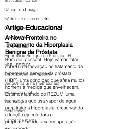
Testículos | Câncer
Câncer de bexiga
Nódulos e cistos nos rins
Artigo Educacional
Cólica Renal
A Nova Fronteira no 
Estenose de JUP
Tratamento da Hiperplasia 
Hidronefrose
Benigna da Próstata
Hiperplasia Benigna da Próstata - H
Bom dia, pessoal! Hoje vamos falar 
HPB - REZUM
sobre uma inovação no tratamento da 
hiperplasia benigna da próstata 
Embolização da Próstata
(HBP), uma condição que afeta muitos 
Sangue na urina (hematúrias)
homens à medida que envelhecem. 
Hérnia inguinal
Estamos falando do REZUM, uma 
tecnologia que usa vapor de água 
Varicocele
para tratar a hiperplasia, preservando 
metástases
a função ejaculadora e 
Câncer de mama
proporcionando uma recuperação 
mais rápida.