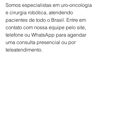
Somos especialistas em uro-oncologia 
e cirurgia robótica, atendendo 
pacientes de todo o Brasil. Entre em 
contato com nossa equipe pelo site, 
telefone ou WhatsApp para agendar 
uma consulta presencial ou por 
teleatendimento.
Considere se tornar um membro do 
nosso canal no YouTube. Temos uma 
live semanal para tirar dúvidas sobre 
câncer de próstata, além de 
conteúdos exclusivos para assinantes. 
[Clique aqui para se tornar um 
membro]
(https://bit.ly/YouTube_Membro_Exclusi
vo).
Dr. Bruno Benigno | Urologista | CRM 