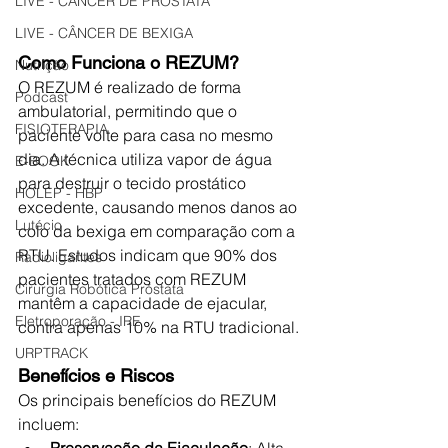
LIVE - CÂNCER DE PRÓSTATA
LIVE - CÂNCER DE BEXIGA
Como Funciona o REZUM?
Nutrição
O REZUM é realizado de forma 
Podcast
ambulatorial, permitindo que o 
FISIOTERAPIA
paciente volte para casa no mesmo 
dia. A técnica utiliza vapor de água 
E-BOOK
para destruir o tecido prostático 
HOLEP - HBP
excedente, causando menos danos ao 
Lutécio
colo da bexiga em comparação com a 
RTU. Estudos indicam que 90% dos 
Radioligantes
pacientes tratados com REZUM 
Cirurgia Robótica Próstata
mantêm a capacidade de ejacular, 
Eletroporação - IRE
contra apenas 10% na RTU tradicional.
URPTRACK
Benefícios e Riscos
Os principais benefícios do REZUM 
incluem:
Preservação da Ejaculação
: Alta 