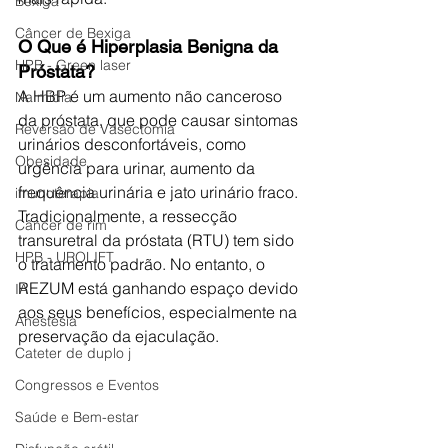
Bexiga
Câncer de Bexiga
O Que é Hiperplasia Benigna da 
HPB - Green laser
Próstata?
A HBP é um aumento não canceroso 
Na mídia
da próstata, que pode causar sintomas 
Reversão de Vasectomia
urinários desconfortáveis, como 
Obesidade
urgência para urinar, aumento da 
frequência urinária e jato urinário fraco. 
imunoterapia
Tradicionalmente, a ressecção 
Câncer de rim
transuretral da próstata (RTU) tem sido 
HPB - UROLIFT
o tratamento padrão. No entanto, o 
REZUM está ganhando espaço devido 
IA
aos seus benefícios, especialmente na 
Anestesia
preservação da ejaculação.
Cateter de duplo j
Congressos e Eventos
Saúde e Bem-estar