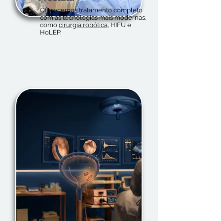
Oferecemos tratamento completo
com as tecnologias mais modernas,
como
cirurgia robótica
, HIFU e
HoLEP.