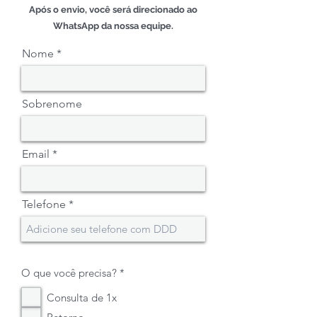
Após o envio, você será direcionado ao
WhatsApp da nossa equipe.
Nome
Sobrenome
Email
Telefone
O
O que você precisa?
*
b
r
Consulta de 1x
i
g