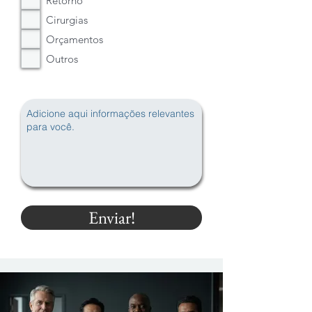
Retorno
a
t
Cirurgias
ó
Orçamentos
r
i
Outros
o
Enviar!