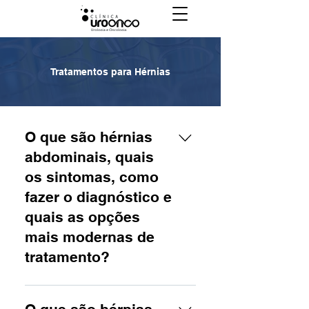
Tratamentos para Hérnias
O que são hérnias
abdominais, quais
os sintomas, como
fazer o diagnóstico e
quais as opções
mais modernas de
tratamento?
Uma hérnia abdominal é uma
condição em que um tecido