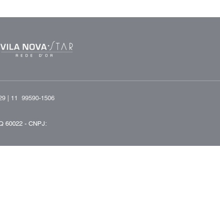
29 |
11 99590-1506
Q 60022 -
CNPJ: