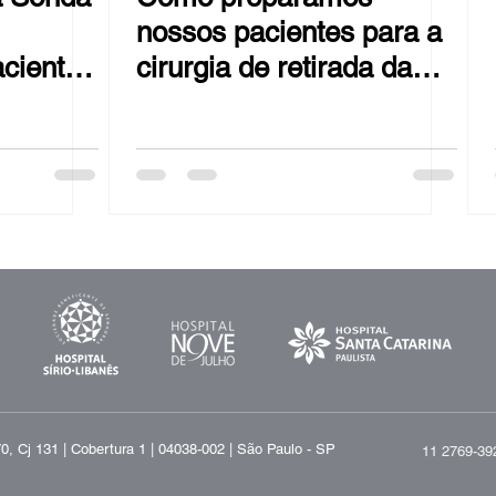
nossos pacientes para a
cientes
cirurgia de retirada da
Pós-
bexiga. A cistectomia
total.
, Cj 131 | Cobertura 1 | 04038-002 | São Paulo - SP
11 2769-39