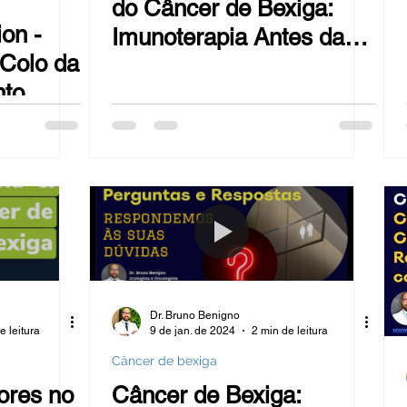
do Câncer de Bexiga:
 H
HPB - REZUM
Embolização da Próstata
on -
Imunoterapia Antes da
 Colo da
Cistectomia
Hérnia inguinal
Varicocele
metástases
nto
Câncer de Bexiga
HPB - Green laser
Na mídia
esidade
imunoterapia
Câncer de rim
Dr. Bruno Benigno
e leitura
9 de jan. de 2024
2 min de leitura
Câncer de bexiga
ores no
Câncer de Bexiga: