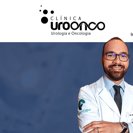
I
Urologista especi
bexiga, na cidada
da prostata.