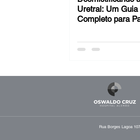
Uretral: Um Guia
Completo para Pa
em Recuperação 
Cirúrgica
Rua Borges Lagoa 1070