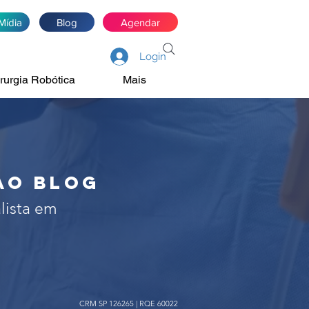
Mídia
Blog
Agendar
Login
rurgia Robótica
Mais
de próstata, rim e
irurgia robótica
ao blog
lista em
CRM SP 126265 | RQE 60022