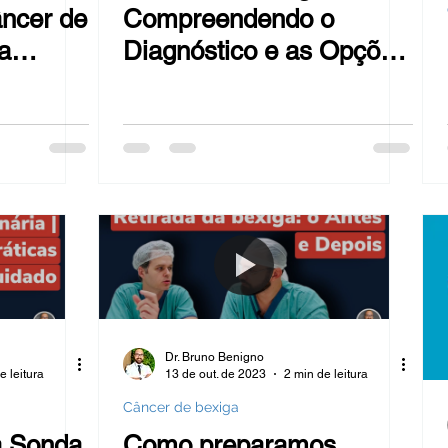
ncer de
Compreendendo o
a
Diagnóstico e as Opções
de Tratamento
Dr. Bruno Benigno
e leitura
13 de out. de 2023
2 min de leitura
Câncer de bexiga
a Sonda
Como preparamos