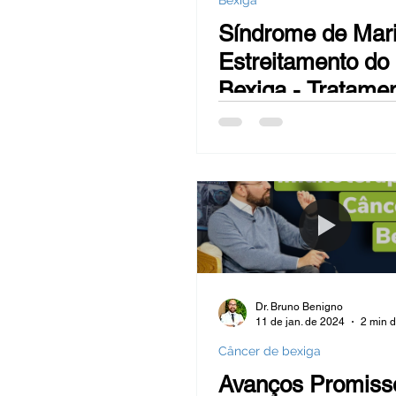
Bexiga
Hiperplasia Benigna da Próstata -
Síndrome de Mari
Estreitamento do
Sangue na urina (hematúrias)
Bexiga - Tratame
Câncer de mama
Bexiga
Reversão de Vasectomia
Ob
Dr. Bruno Benigno
11 de jan. de 2024
2 min d
Câncer de bexiga
Avanços Promiss