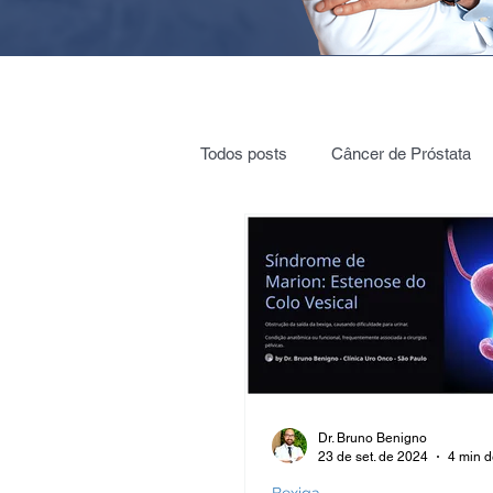
Todos posts
Câncer de Próstata
Cirurgia Robótica
Radioterap
Vigilância ativa
Vasectomia
Nódulos e cistos nos rins
Cól
Dr. Bruno Benigno
23 de set. de 2024
4 min d