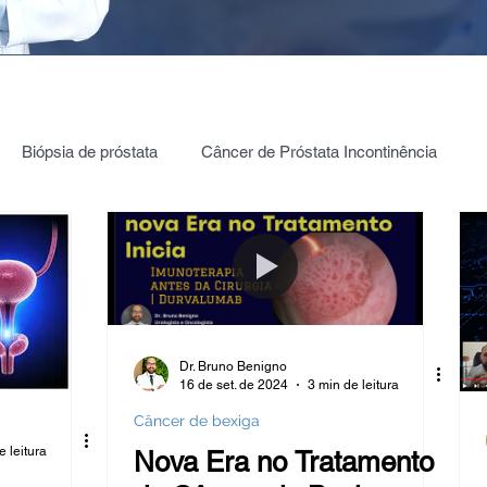
Biópsia de próstata
Câncer de Próstata Incontinência
ia câncer de Próstata
PROSTATA: PSA | 4K | PHI | PCA3
Testículos | Câncer
Câncer de bexiga
Dr. Bruno Benigno
16 de set. de 2024
3 min de leitura
ica Renal
Estenose de JUP
Hidronefrose
Câncer de bexiga
e leitura
Nova Era no Tratamento