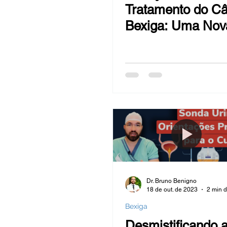
Tratamento do Câ
Bexiga: Uma Nov
Esperança para
Pacientes
Dr. Bruno Benigno
18 de out. de 2023
2 min d
Bexiga
Desmistificando 