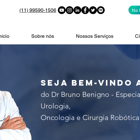
(11) 99590-1506
Na 
nício
Sobre nós
Nossos Serviços
Ci
alista no tratamento do câncer 
 de São Paulo. Especialista em c
seja bem-vindo 
do Dr Bruno Benigno - Especia
Urologia,
Oncologia e Cirurgia Robótica