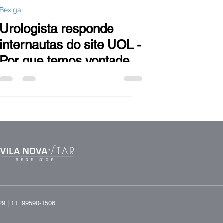
Bexiga
Urologista responde
internautas do site UOL -
Por que temos vontade
de fazer xixi durante o
banho?
29 |
11 99590-1506