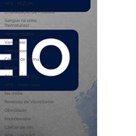
HPB - REZUM
Embolização da Próstata
Sangue na urina
(hematúrias)
Hérnia inguinal
Varicocele
metástases
Câncer de mama
Bexiga
Câncer de Bexiga
HPB - Green laser
Na mídia
Reversão de Vasectomia
Obesidade
imunoterapia
Câncer de rim
HPB - UROLIFT