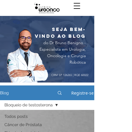
seja bem-
vindo ao blog
do Dr Bruno Benigno -
Especialista em Urologia,
Oncologia e Cirurgia
Robótica
CRM SP 126265 | RQE 60022
Registre-se
Blog
Bloqueio de testosterona
Todos posts
Câncer de Próstata