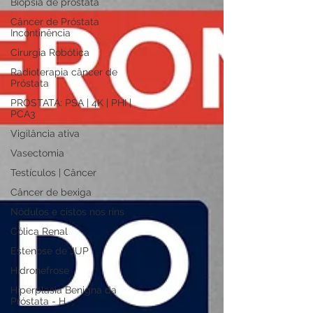
Biópsia de próstata
Câncer de Próstata
Incontinência
Cirurgia Robótica
Radioterapia câncer de
Próstata
PROSTATA: PSA | 4K | PHI |
PCA3
Vigilância ativa
Vasectomia
Testículos | Câncer
Câncer de bexiga
Nódulos e cistos nos rins
Cólica Renal
Estenose de JUP
Hidronefrose
Hiperplasia Benigna da
Próstata - H