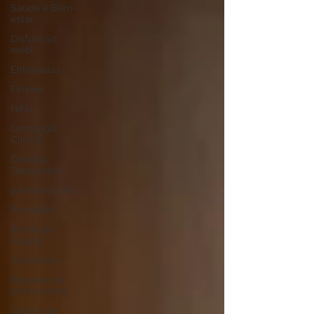
Saúde e Bem-
estar
Disfunção
erétil
Entrevistas
Fimose
HIFU
Oncologia
Clínica
Dúvidas
Frequentes
pedra nos rins
Prostatite
Rotina da
equipe
Varicocele
Bloqueio de
testosterona
Câncer de