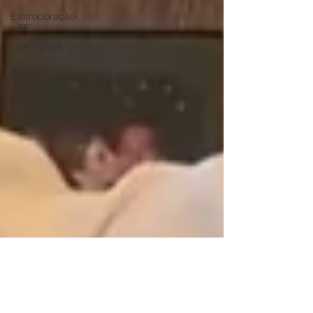
Eletroporação
- IRE
URPTRACK