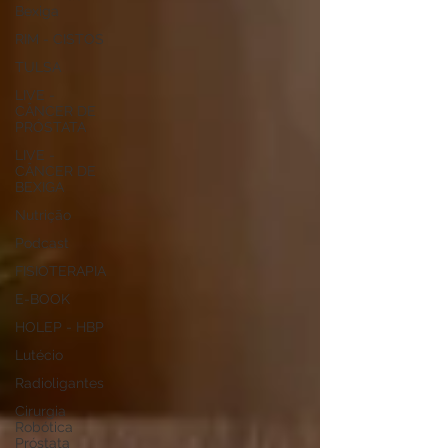
Bexiga
RIM - CISTOS
TULSA
LIVE -
CÂNCER DE
PRÓSTATA
LIVE -
CÂNCER DE
BEXIGA
Nutrição
Podcast
FISIOTERAPIA
E-BOOK
HOLEP - HBP
Lutécio
Radioligantes
Cirurgia
Robótica
Próstata