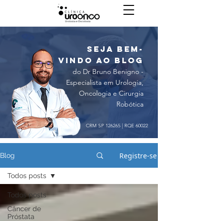
seja bem-
vindo ao blog
do Dr Bruno Benigno -
Especialista em Urologia,
Oncologia e Cirurgia
Robótica
CRM SP 126265 | RQE 60022
Registre-se
Blog
Todos posts
Todos posts
Câncer de
Próstata