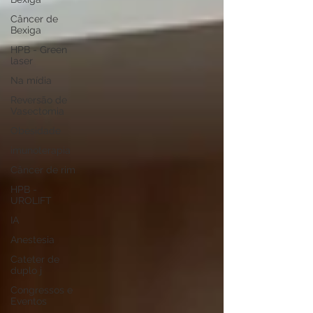
Câncer de
Bexiga
HPB - Green
laser
Na mídia
Reversão de
Vasectomia
Obesidade
imunoterapia
Câncer de rim
HPB -
UROLIFT
IA
Anestesia
Cateter de
duplo j
Congressos e
Eventos