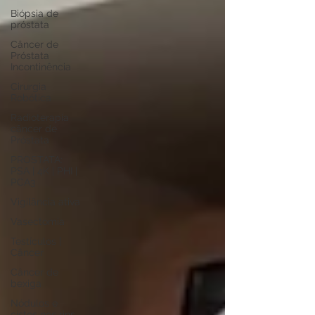
Biópsia de
próstata
Câncer de
Próstata
Incontinência
Cirurgia
Robótica
Radioterapia
câncer de
Próstata
PROSTATA:
PSA | 4K | PHI |
PCA3
Vigilância ativa
Vasectomia
Testículos |
Câncer
Câncer de
bexiga
Nódulos e
cistos nos rins