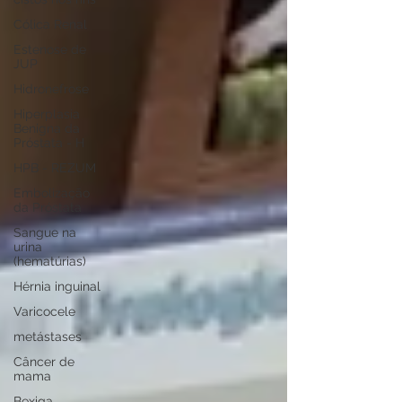
Cólica Renal
Estenose de
JUP
Hidronefrose
Hiperplasia
Benigna da
Próstata - H
HPB - REZUM
Embolização
da Próstata
Sangue na
urina
(hematúrias)
Hérnia inguinal
Varicocele
metástases
Câncer de
mama
Bexiga