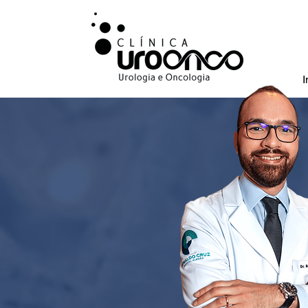
I
Urologista especi
bexiga, na cidada
da prostata.