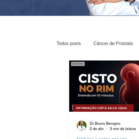
Todos posts
Câncer de Próstata
Cirurgia Robótica
Radioterap
Vigilância ativa
Vasectomia
Nódulos e cistos nos rins
Cól
Dr. Bruno Benigno
2 de abr.
3 min de leitura