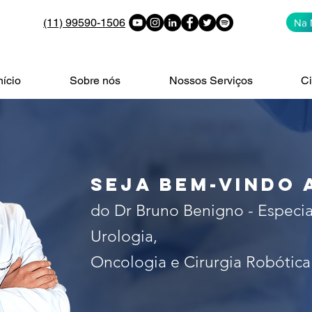
(11) 99590-1506
Na 
nício
Sobre nós
Nossos Serviços
Ci
alista no tratamento do câncer 
 de São Paulo. Especialista em c
seja bem-vindo 
do Dr Bruno Benigno - Especia
Urologia,
Oncologia e Cirurgia Robótica