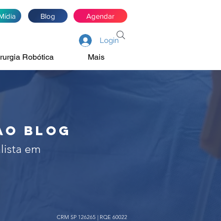
Mídia
Blog
Agendar
Login
rurgia Robótica
Mais
de próstata, rim e
irurgia robótica
ao blog
lista em
CRM SP 126265 | RQE 60022