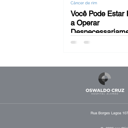
Câncer de rim
Você Pode Estar 
a Operar
Desnecessariame
Quando a Cirurgi
Cisto Renal é um
Rua Borges Lagoa 1070