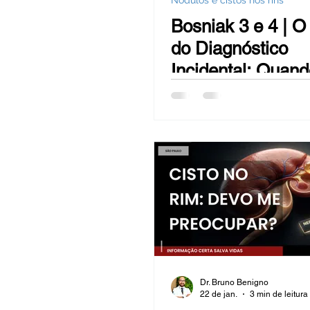
Nódulos e cistos nos rins
Hiperplasia Benigna da Próstata -
Bosniak 3 e 4 | O
do Diagnóstico
Sangue na urina (hematúrias)
Incidental: Quan
Cisto no Rim Exi
Resposta Imediat
Câncer de mama
Bexiga
Reversão de Vasectomia
Ob
Dr. Bruno Benigno
22 de jan.
3 min de leitura