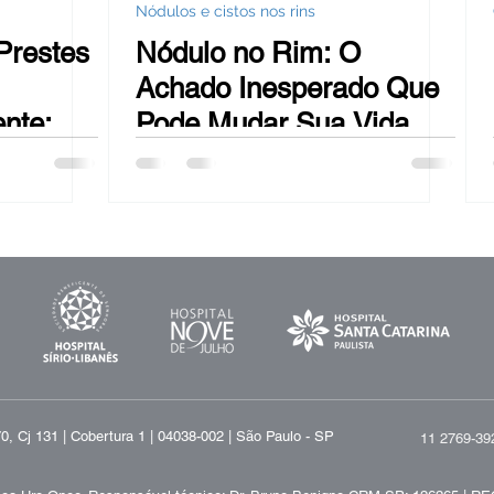
Nódulos e cistos nos rins
Prestes
Nódulo no Rim: O
Achado Inesperado Que
nte:
Pode Mudar Sua Vida –
a para
A Ciência Que Salva
 Erro
Órgãos e Vidas
, Cj 131 | Cobertura 1 | 04038-002 | São Paulo - SP
11 2769-39