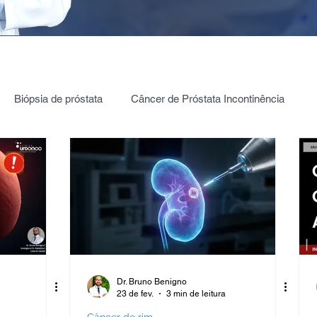
Biópsia de próstata
Câncer de Próstata Incontinência
ia câncer de Próstata
PROSTATA: PSA | 4K | PHI | PCA3
Testículos | Câncer
Câncer de bexiga
ica Renal
Estenose de JUP
Hidronefrose
Dr. Bruno Benigno
23 de fev.
3 min de leitura