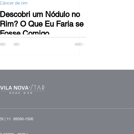
Câncer de rim
Descobri um Nódulo no
Rim? O Que Eu Faria se
Fosse Comigo
29 |
11 99590-1506