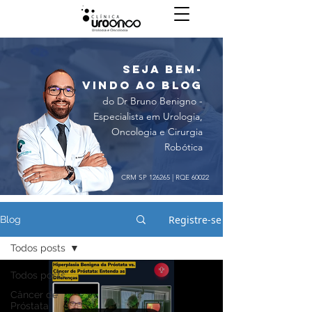
seja bem-
vindo ao blog
do Dr Bruno Benigno -
Especialista em Urologia,
Oncologia e Cirurgia
Robótica
CRM SP 126265 | RQE 60022
Registre-se
Blog
Todos posts
Todos posts
Câncer de
Próstata