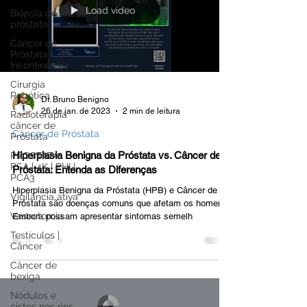
Load video
Biópsia de
próstata
Câncer de
Próstata
Incontinência
Cirurgia
Robótica
Dr. Bruno Benigno
26 de jan. de 2023
2 min de leitura
Radioterapia
câncer de
Câncer de Próstata
Próstata
Hiperplasia Benigna da Próstata vs. Câncer de
PROSTATA:
PSA | 4K | PHI |
Próstata: Entenda as Diferenças
PCA3
Hiperplasia Benigna da Próstata (HPB) e Câncer de
Vigilância ativa
Próstata são doenças comuns que afetam os homens.
Vasectomia
Embora possam apresentar sintomas semelh
Testículos |
Câncer
Câncer de
bexiga
Nódulos e
cistos nos rins