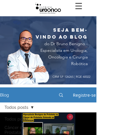
seja bem-
vindo ao blog
do Dr Bruno Benigno -
Especialista em Urologia,
Oncologia e Cirurgia
Robótica
CRM SP 126265 | RQE 60022
Registre-se
Blog
Todos posts
Todos posts
Câncer de
Próstata