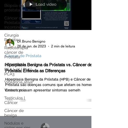
Load video
Biópsia de
próstata
Câncer de
Próstata
Incontinência
Cirurgia
Robótica
Dr. Bruno Benigno
26 de jan. de 2023
2 min de leitura
Radioterapia
câncer de
Câncer de Próstata
Próstata
Hiperplasia Benigna da Próstata vs. Câncer de
PROSTATA:
PSA | 4K | PHI |
Próstata: Entenda as Diferenças
PCA3
Hiperplasia Benigna da Próstata (HPB) e Câncer de
Vigilância ativa
Próstata são doenças comuns que afetam os homens.
Vasectomia
Embora possam apresentar sintomas semelh
Testículos |
Câncer
Câncer de
bexiga
Nódulos e
cistos nos rins