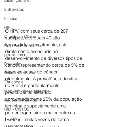
Disfunção erétil
Entrevistas
Fimose
HIFU
O HPV, com seus cerca de 207 
Oncologia Clínica
subtipos, dos quais 40 são 
transmitidos sexualmente, está 
Dúvidas Frequentes
diretamente associado ao 
pedra nos rins
desenvolvimento de diversos tipos de 
Prostatite
câncer, representando cerca de 5% de 
todos os casos de câncer 
Rotina da equipe
globalmente. A prevalência do vírus 
Varicocele
no Brasil é particularmente 
Bloqueio de testosterona
preocupante, afetando 
aproximadamente 25% da população 
Câncer de Bexiga
feminina e supostamente uma 
RIM - CISTOS
porcentagem ainda maior entre os 
TULSA
homens, muitas vezes de forma 
assintomática.