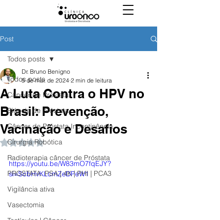
Post
Todos posts
Dr. Bruno Benigno
Todos posts
5 de mar. de 2024
2 min de leitura
A Luta Contra o HPV no
Câncer de Próstata
Brasil: Prevenção,
Biópsia de próstata
Vacinação e Desafios
Câncer de Próstata Incontinência
Cirurgia Robótica
Avaliado com NaN de 5 estrelas.
Radioterapia câncer de Próstata
https://youtu.be/W83mO7fqEJY?
PROSTATA: PSA | 4K | PHI | PCA3
si=ScbHvKLcmZeDPeW1
Vigilância ativa
Vasectomia