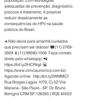
população. Com estratégias 
adequadas de prevenção, diagnóstico 
precoce e tratamento, é possível 
reduzir drasticamente as 
consequências do HPV na saúde 
pública do Brasil.
🔸Não deixe para amanhã cuidados 
que precisam ser diários! ☎(11) 2769-
3929 📱(11) 99590-1506  Faça contato 
direto pelo whatsapp: 📲 
https://bit.ly/2HCRkgt  💻 
https://www.clinicauroonco.com.br/   
Agende online:  http://bit.ly/2WMMiCI  
Rua Borges Lagoa 1070, Cj 52 Vila 
Mariana - São Paulo - SP  Dr. Bruno 
Benigno CRM SP 126265 | RQE 60022 
Urologista do Hospital Alemão 
Oswaldo Cruz SP Diretor da Clínica 