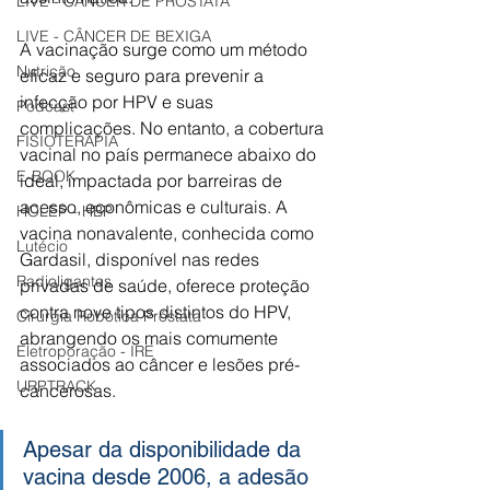
LIVE - CÂNCER DE PRÓSTATA
LIVE - CÂNCER DE BEXIGA
A vacinação surge como um método 
Nutrição
eficaz e seguro para prevenir a 
infecção por HPV e suas 
Podcast
complicações. No entanto, a cobertura 
FISIOTERAPIA
vacinal no país permanece abaixo do 
E-BOOK
ideal, impactada por barreiras de 
acesso, econômicas e culturais. A 
HOLEP - HBP
vacina nonavalente, conhecida como 
Lutécio
Gardasil, disponível nas redes 
Radioligantes
privadas de saúde, oferece proteção 
contra nove tipos distintos do HPV, 
Cirurgia Robótica Próstata
abrangendo os mais comumente 
Eletroporação - IRE
associados ao câncer e lesões pré-
URPTRACK
cancerosas.
Apesar da disponibilidade da 
vacina desde 2006, a adesão 