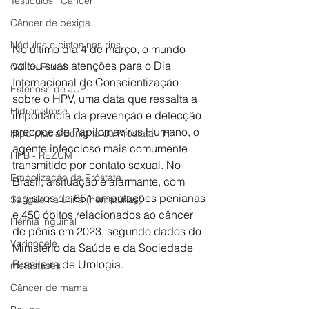
Testículos | Câncer
Câncer de bexiga
Nódulos e cistos nos rins
No último dia 4 de março, o mundo 
voltou suas atenções para o Dia 
Cólica Renal
Internacional de Conscientização 
Estenose de JUP
sobre o HPV, uma data que ressalta a 
Hidronefrose
importância da prevenção e detecção 
precoce do Papilomavírus Humano, o 
Hiperplasia Benigna da Próstata - H
agente infeccioso mais comumente 
HPB - REZUM
transmitido por contato sexual. No 
Embolização da Próstata
Brasil, a situação é alarmante, com 
registros de 651 amputações penianas 
Sangue na urina (hematúrias)
e 450 óbitos relacionados ao câncer 
Hérnia inguinal
de pênis em 2023, segundo dados do 
Varicocele
Ministério da Saúde e da Sociedade 
Brasileira de Urologia.
metástases
Câncer de mama