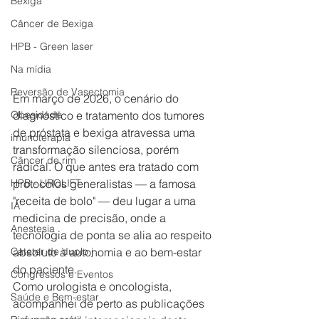
Bexiga
Câncer de Bexiga
HPB - Green laser
Na mídia
Reversão de Vasectomia
Em março de 2026, o cenário do 
diagnóstico e tratamento dos tumores 
Obesidade
de próstata e bexiga atravessa uma 
imunoterapia
transformação silenciosa, porém 
Câncer de rim
radical. O que antes era tratado com 
protocolos generalistas — a famosa 
HPB - UROLIFT
"receita de bolo" — deu lugar a uma 
IA
medicina de precisão, onde a 
Anestesia
tecnologia de ponta se alia ao respeito 
absoluto à autonomia e ao bem-estar 
Cateter de duplo j
do paciente.
Congressos e Eventos
Como urologista e oncologista, 
Saúde e Bem-estar
acompanhei de perto as publicações 