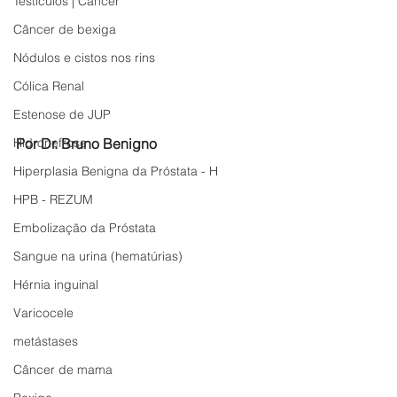
Testículos | Câncer
Câncer de bexiga
Nódulos e cistos nos rins
Cólica Renal
Estenose de JUP
Por Dr. Bruno Benigno
Hidronefrose
Hiperplasia Benigna da Próstata - H
HPB - REZUM
Embolização da Próstata
Sangue na urina (hematúrias)
Hérnia inguinal
Varicocele
metástases
Câncer de mama