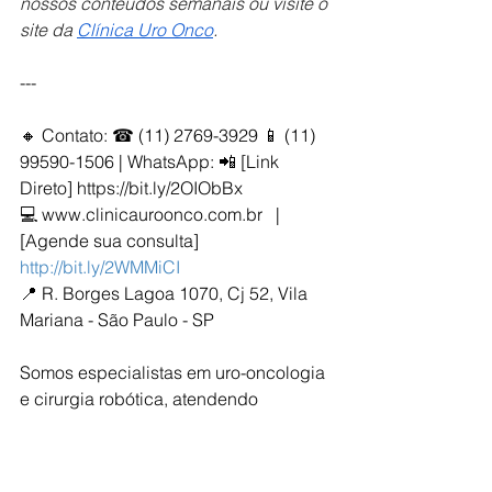
nossos conteúdos semanais ou visite o 
site da 
Clínica Uro Onco
.
---
🔸 Contato: ☎ (11) 2769-3929 📱 (11) 
99590-1506 | WhatsApp: 📲 [Link 
Direto] https://bit.ly/2OIObBx  
💻 www.clinicauroonco.com.br   | 
[Agende sua consulta] 
http://bit.ly/2WMMiCI
📍 R. Borges Lagoa 1070, Cj 52, Vila 
Mariana - São Paulo - SP  
Somos especialistas em uro-oncologia 
e cirurgia robótica, atendendo 
pacientes de todo o Brasil. Entre em 
contato com nossa equipe pelo site, 
telefone ou WhatsApp para agendar 