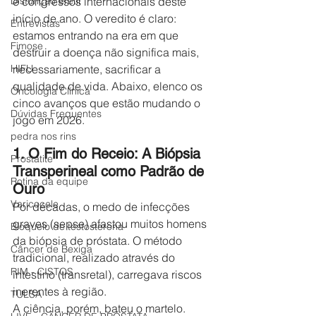
e congressos internacionais deste 
Disfunção erétil
início de ano. O veredito é claro: 
Entrevistas
estamos entrando na era em que 
Fimose
destruir a doença não significa mais, 
necessariamente, sacrificar a 
HIFU
qualidade de vida. Abaixo, elenco os 
Oncologia Clínica
cinco avanços que estão mudando o 
Dúvidas Frequentes
jogo em 2026.
pedra nos rins
1. O Fim do Receio: A Biópsia 
Prostatite
Transperineal como Padrão de 
Rotina da equipe
Ouro
Varicocele
Por décadas, o medo de infecções 
graves (sepse) afastou muitos homens 
Bloqueio de testosterona
da biópsia de próstata. O método 
Câncer de Bexiga
tradicional, realizado através do 
RIM - CISTOS
intestino (transretal), carregava riscos 
inerentes à região.
TULSA
A ciência, porém, bateu o martelo. 