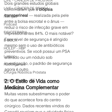
LIVE - CÂNCER DE PRÓSTATA
Dois grandes estudos globais 
LIVE - CÂNCER DE BEXIGA
confirmaram que a 
biópsia 
transperineal
 — realizada pela pele 
Nutrição
entre a bolsa escrotal e o ânus — 
Podcast
reduz o risco de infecção grave em 
FISIOTERAPIA
impressionantes 84%. O mais notável? 
Esse nível de segurança é atingido 
E-BOOK
mesmo sem o uso de antibióticos 
HOLEP - HBP
preventivos. Se você possui um PSA 
Lutécio
alterado ou um nódulo sob 
investigação, o padrão de segurança 
Radioligantes
agora é outro.
Cirurgia Robótica Próstata
Eletroporação - IRE
2. O Estilo de Vida como 
Medicina Complementar
URPTRACK
Muitas vezes subestimamos o poder 
do que acontece fora do centro 
cirúrgico. Dados recentes vindos do 
Canadá revelam que a atividade física 