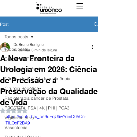
Post
Todos posts
Dr. Bruno Benigno
Todos posts
17 de mar.
3 min de leitura
A Nova Fronteira da
Câncer de Próstata
Urologia em 2026: Ciência
Biópsia de próstata
de Precisão e a
Câncer de Próstata Incontinência
Cirurgia Robótica
Preservação da Qualidade
Radioterapia câncer de Próstata
de Vida
PROSTATA: PSA | 4K | PHI | PCA3
Avaliado com NaN de 5 estrelas.
https://youtu.be/_pe9uFqUtiw?si=Q05Cn-
Vigilância ativa
TILOxF2BA9
Vasectomia