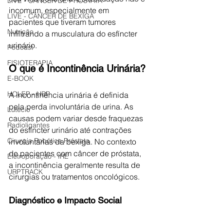
LIVE - CÂNCER DE PRÓSTATA
incomum, especialmente em 
LIVE - CÂNCER DE BEXIGA
pacientes que tiveram tumores 
Nutrição
infiltrando a musculatura do esfíncter 
urinário.
Podcast
FISIOTERAPIA
O que é Incontinência Urinária?
E-BOOK
HOLEP - HBP
A incontinência urinária é definida 
pela perda involuntária de urina. As 
Lutécio
causas podem variar desde fraquezas 
Radioligantes
do esfíncter urinário até contrações 
Cirurgia Robótica Próstata
involuntárias da bexiga. No contexto 
de pacientes com câncer de próstata, 
Eletroporação - IRE
a incontinência geralmente resulta de 
URPTRACK
cirurgias ou tratamentos oncológicos.
Diagnóstico e Impacto Social