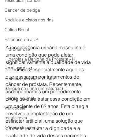
Testículos | Câncer
Câncer de bexiga
Nódulos e cistos nos rins
Cólica Renal
Estenose de JUP
A incontinência urinária masculina é 
Hidronefrose
uma condição que pode afetar 
Hiperplasia Benigna da Próstata - H
significativamente a qualidade de vida 
HPB - REZUM
de homens, especialmente aqueles 
que passaram por tratamentos de 
Embolização da Próstata
câncer de próstata. Recentemente, 
Sangue na urina (hematúrias)
acompanhamos um procedimento 
Hérnia inguinal
cirúrgico para tratar essa condição em 
um paciente de 62 anos. Esta cirurgia 
Varicocele
envolveu a implantação de um 
metástases
esfíncter artificial, uma solução que 
Câncer de mama
promete restaurar a dignidade e a 
qualidade de vida desses pacientes.