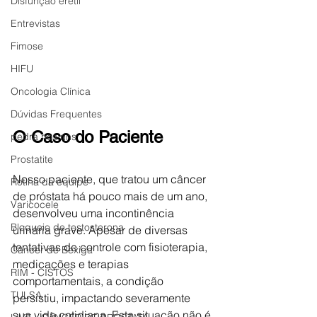
Disfunção erétil
Entrevistas
Fimose
HIFU
Oncologia Clínica
Dúvidas Frequentes
O Caso do Paciente
pedra nos rins
Prostatite
Nosso paciente, que tratou um câncer 
Rotina da equipe
de próstata há pouco mais de um ano, 
Varicocele
desenvolveu uma incontinência 
Bloqueio de testosterona
urinária grave. Apesar de diversas 
tentativas de controle com fisioterapia, 
Câncer de Bexiga
medicações e terapias 
RIM - CISTOS
comportamentais, a condição 
TULSA
persistiu, impactando severamente 
sua vida cotidiana. Esta situação não é 