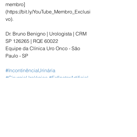
membro]
(https://bit.ly/YouTube_Membro_Exclusi
vo).
Dr. Bruno Benigno | Urologista | CRM 
SP 126265 | RQE 60022  
Equipe da Clínica Uro Onco - São 
Paulo - SP  
#IncontinênciaUrinária
#CirurgiaUrológica
#EsfíncterArtificial
#TratamentoDeCâncer
#QualidadeDeVida
#SaúdeMasculina
#Próstata
#Urologia
Câncer de Próstata Incontinência