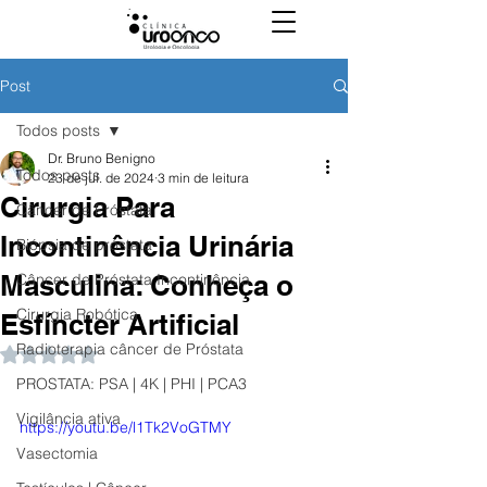
Post
Todos posts
Dr. Bruno Benigno
Todos posts
23 de jul. de 2024
3 min de leitura
Cirurgia Para
Câncer de Próstata
Incontinência Urinária
Biópsia de próstata
Masculina: Conheça o
Câncer de Próstata Incontinência
Cirurgia Robótica
Esfíncter Artificial
Radioterapia câncer de Próstata
Avaliado com NaN de 5 estrelas.
PROSTATA: PSA | 4K | PHI | PCA3
Vigilância ativa
https://youtu.be/l1Tk2VoGTMY
Vasectomia