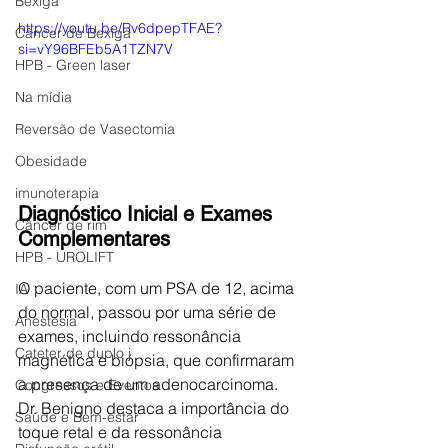
Bexiga
https://youtu.be/Rv6dpepTFAE?
Câncer de Bexiga
si=vY96BFEb5A1TZN7V
HPB - Green laser
Na mídia
Reversão de Vasectomia
Obesidade
imunoterapia
Diagnóstico Inicial e Exames 
Câncer de rim
Complementares
HPB - UROLIFT
O paciente, com um PSA de 12, acima 
IA
do normal, passou por uma série de 
Anestesia
exames, incluindo ressonância 
Cateter de duplo j
magnética e biópsia, que confirmaram 
a presença de um adenocarcinoma. 
Congressos e Eventos
Dr. Benigno destaca a importância do 
Saúde e Bem-estar
toque retal e da ressonância 