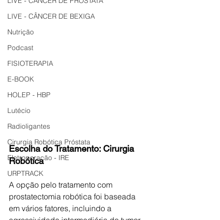
LIVE - CÂNCER DE PRÓSTATA
LIVE - CÂNCER DE BEXIGA
Nutrição
Podcast
FISIOTERAPIA
E-BOOK
HOLEP - HBP
Lutécio
Radioligantes
Cirurgia Robótica Próstata
Escolha do Tratamento: Cirurgia 
Eletroporação - IRE
Robótica
URPTRACK
A opção pelo tratamento com 
prostatectomia robótica foi baseada 
em vários fatores, incluindo a 
agressividade intermediária do tumor 