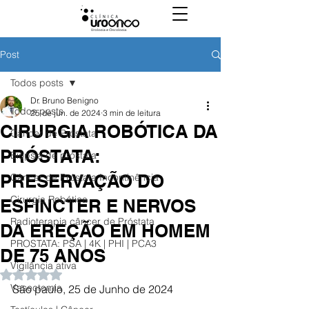
Post
Todos posts
Dr. Bruno Benigno
Todos posts
25 de jun. de 2024
3 min de leitura
CIRURGIA ROBÓTICA DA
Câncer de Próstata
PRÓSTATA:
Biópsia de próstata
PRESERVAÇÃO DO
Câncer de Próstata Incontinência
Cirurgia Robótica
ESFINCTER E NERVOS
Radioterapia câncer de Próstata
DA EREÇÃO EM HOMEM
PROSTATA: PSA | 4K | PHI | PCA3
DE 75 ANOS
Vigilância ativa
Avaliado com NaN de 5 estrelas.
Vasectomia
São paulo, 25 de Junho de 2024