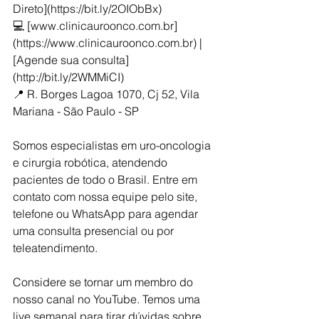
Direto](https://bit.ly/2OIObBx)  
💻 [www.clinicauroonco.com.br]
(https://www.clinicauroonco.com.br) | 
[Agende sua consulta]
(http://bit.ly/2WMMiCI)  
📍 R. Borges Lagoa 1070, Cj 52, Vila 
Mariana - São Paulo - SP  
Somos especialistas em uro-oncologia 
e cirurgia robótica, atendendo 
pacientes de todo o Brasil. Entre em 
contato com nossa equipe pelo site, 
telefone ou WhatsApp para agendar 
uma consulta presencial ou por 
teleatendimento.
Considere se tornar um membro do 
nosso canal no YouTube. Temos uma 
live semanal para tirar dúvidas sobre 