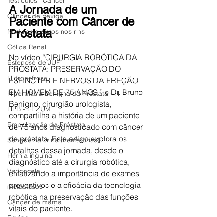
Testículos | Câncer
A Jornada de um 
Câncer de bexiga
Paciente com Câncer de 
Nódulos e cistos nos rins
Próstata
Cólica Renal
No vídeo “CIRURGIA ROBÓTICA DA 
Estenose de JUP
PRÓSTATA: PRESERVAÇÃO DO 
Hidronefrose
ESFINCTER E NERVOS DA EREÇÃO 
EM HOMEM DE 75 ANOS,” o Dr. Bruno 
Hiperplasia Benigna da Próstata - H
Benigno, cirurgião urologista, 
HPB - REZUM
compartilha a história de um paciente 
Embolização da Próstata
de 75 anos diagnosticado com câncer 
de próstata. Este artigo explora os 
Sangue na urina (hematúrias)
detalhes dessa jornada, desde o 
Hérnia inguinal
diagnóstico até a cirurgia robótica, 
Varicocele
enfatizando a importância de exames 
preventivos e a eficácia da tecnologia 
metástases
robótica na preservação das funções 
Câncer de mama
vitais do paciente.