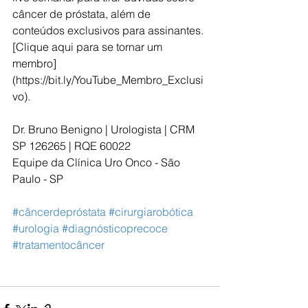
câncer de próstata, além de 
conteúdos exclusivos para assinantes. 
[Clique aqui para se tornar um 
membro]
(https://bit.ly/YouTube_Membro_Exclusi
vo).
Dr. Bruno Benigno | Urologista | CRM 
SP 126265 | RQE 60022  
Equipe da Clínica Uro Onco - São 
Paulo - SP  
#câncerdepróstata
#cirurgiarobótica
#urologia
#diagnósticoprecoce
#tratamentocâncer