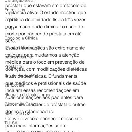
Disfunção erétil
próstata que estavam em protocolo de 
Entrevistas
vigilância ativa. O estudo mostrou que 
Fimose
a prática de atividade física três vezes 
por semana pode diminuir o risco de 
HIFU
morte por câncer de próstata em até 
Oncologia Clínica
30%.
Dúvidas Frequentes
Essas informações são extremamente 
valiosas para mudarmos a atenção 
pedra nos rins
médica para o foco em prevenção de 
Prostatite
doenças, com modificações dietéticas 
Rotina da equipe
e atividades físicas. É fundamental 
que médicos e profissionais de saúde 
Varicocele
incluam essas recomendações em 
Bloqueio de testosterona
suas orientações aos pacientes para 
Câncer de Bexiga
prevenir o câncer de próstata e outras 
doenças relacionadas.
RIM - CISTOS
Convido você a conhecer nosso site 
TULSA
para mais informações sobre 