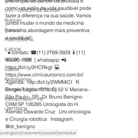
LIVE - CÂNCER DE PRÓSTATA
prevenção do câncer de próstata e 
como um estilo de vida saudável pode 
LIVE - CÂNCER DE BEXIGA
fazer a diferença na sua saúde. Vamos 
Nutrição
juntos mudar o mundo da medicina 
Podcast
para uma abordagem mais preventiva 
e saudável!
FISIOTERAPIA
E-BOOK
 🔸contato: ☎(11) 2769-3929 📱(11) 
HOLEP - HBP
99590-1506  | whatsapp: 📲 
https://bit.ly/2HCRkgt  💻 
Lutécio
https://www.clinicauroonco.com.br/    
Radioligantes
Agenda:  http://bit.ly/2WMMiCI   R. 
Cirurgia Robótica Próstata
Borges Lagoa 1070, Cj 52 V. Mariana - 
São Paulo - SP   Dr. Bruno Benigno 
Eletroporação - IRE
CRM SP 126265 Urologista do H. 
URPTRACK
Alemão Oswaldo Cruz   Uro-oncologia 
e Cirurgia robótica   Instagram: 
@dr_benigno 
urologista
tratamento
saúde
bemestar