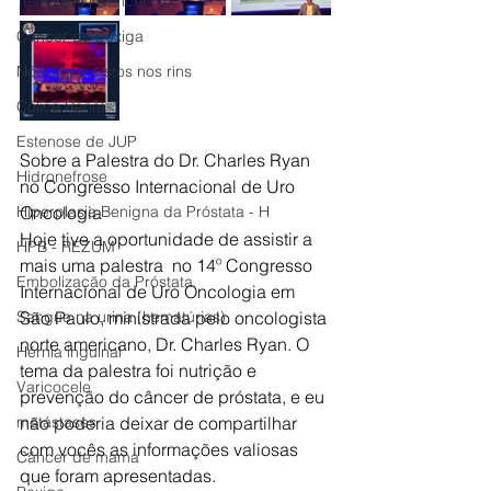
Testículos | Câncer
Câncer de bexiga
Nódulos e cistos nos rins
Cólica Renal
Estenose de JUP
Sobre a Palestra do Dr. Charles Ryan 
Hidronefrose
no Congresso Internacional de Uro 
Hiperplasia Benigna da Próstata - H
Oncologia
Hoje tive a oportunidade de assistir a 
HPB - REZUM
mais uma palestra  no 14º Congresso 
Embolização da Próstata
Internacional de Uro Oncologia em 
Sangue na urina (hematúrias)
São Paulo, ministrada pelo oncologista 
norte americano, Dr. Charles Ryan. O 
Hérnia inguinal
tema da palestra foi nutrição e 
Varicocele
prevenção do câncer de próstata, e eu 
metástases
não poderia deixar de compartilhar 
com vocês as informações valiosas 
Câncer de mama
que foram apresentadas.