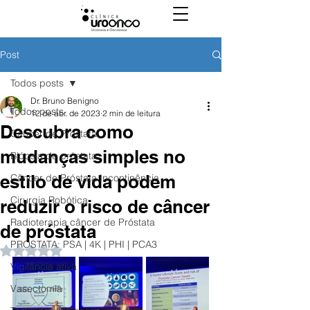
Post
Todos posts
Dr. Bruno Benigno
Todos posts
12 de abr. de 2023
2 min de leitura
Descubra como
Câncer de Próstata
mudanças simples no
Biópsia de próstata
estilo de vida podem
Câncer de Próstata Incontinência
Cirurgia Robótica
reduzir o risco de câncer
Radioterapia câncer de Próstata
de próstata
PROSTATA: PSA | 4K | PHI | PCA3
Avaliado com NaN de 5 estrelas.
Vigilância ativa
Vasectomia