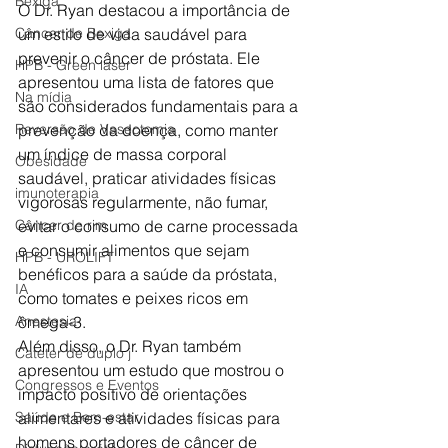
Bexiga
O Dr. Ryan destacou a importância de 
Câncer de Bexiga
um estilo de vida saudável para 
prevenir o câncer de próstata. Ele 
HPB - Green laser
apresentou uma lista de fatores que 
Na mídia
são considerados fundamentais para a 
Reversão de Vasectomia
prevenção da doença, como manter 
um índice de massa corporal 
Obesidade
saudável, praticar atividades físicas 
imunoterapia
vigorosas regularmente, não fumar, 
Câncer de rim
evitar o consumo de carne processada 
e consumir alimentos que sejam 
HPB - UROLIFT
benéficos para a saúde da próstata, 
IA
como tomates e peixes ricos em 
Anestesia
ômega-3.
Além disso, o Dr. Ryan também 
Cateter de duplo j
apresentou um estudo que mostrou o 
Congressos e Eventos
impacto positivo de orientações 
Saúde e Bem-estar
alimentares e atividades físicas para 
homens portadores de câncer de 