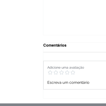
Comentários
Adicione uma avaliação
Câncer de Bexiga no Brasil
Escreva um comentário