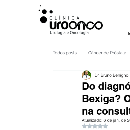
I
Todos posts
Câncer de Próstata
Dr. Bruno Benigno
Radioterapia câncer de Próstata
Do diagnó
Bexiga? O
Testículos | Câncer
Câncer 
na consul
Atualizado:
6 de jan. de 
Hidronefrose
Hiperplasia B
Avaliado com NaN 