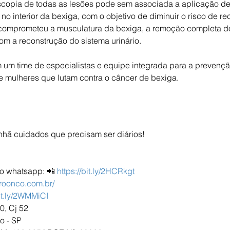
opia de todas as lesões pode sem associada a aplicação de
o interior da bexiga, com o objetivo de diminuir o risco de rec
 comprometeu a musculatura da bexiga, a remoção completa d
m a reconstrução do sistema urinário.   
 um time de especialistas e equipe integrada para a prevençã
 mulheres que lutam contra o câncer de bexiga.  
hã cuidados que precisam ser diários!
lo whatsapp: 📲 
https://bit.ly/2HCRkgt
uroonco.com.br/
bit.ly/2WMMiCI
, Cj 52
o - SP