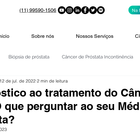
(11) 99590-1506
Na 
nício
Sobre nós
Nossos Serviços
Ci
Biópsia de próstata
Câncer de Próstata Incontinência
12 de jul. de 2022
2 min de leitura
PROSTATA: PSA | 4K | PHI | PCA3
Vigilância ativa
V
stico ao tratamento do Cân
 que perguntar ao seu Méd
de bexiga
Nódulos e cistos nos rins
Cólica Renal
ta?
2023
enigna da Próstata - H
HPB - REZUM
Embolização da Pr
de 5 estrelas.