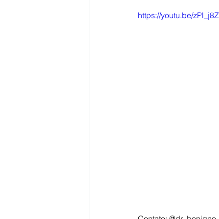
https://youtu.be/zPl_j
Sangue na urina (hematúrias)
Câncer de Bexiga
HPB - Gr
Câncer de rim
Contato: @dr_benigno 