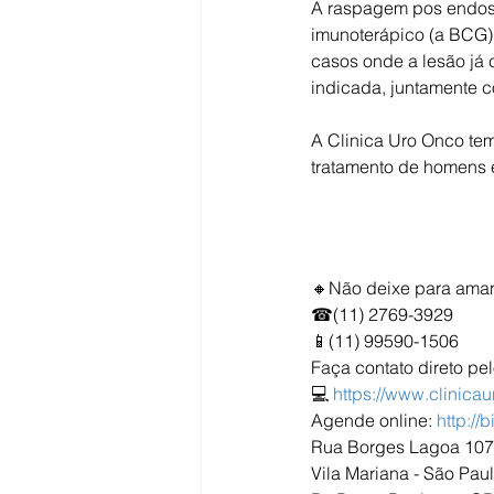
A raspagem pos endosc
imunoterápico (a BCG) n
casos onde a lesão já
indicada, juntamente co
A Clinica Uro Onco tem
tratamento de homens e
🔸Não deixe para aman
☎(11) 2769-3929
📱(11) 99590-1506
Faça contato direto pe
💻 
https://www.clinica
Agende online: 
http://
Rua Borges Lagoa 1070
Vila Mariana - São Paul