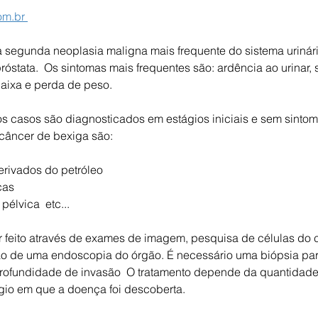
m.br 
 segunda neoplasia maligna mais frequente do sistema urinário
óstata.  Os sintomas mais frequentes são: ardência ao urinar,
baixa e perda de peso. 
dos casos são diagnosticados em estágios iniciais e sem sintom
 câncer de bexiga são:   
rivados do petróleo  
cas  
élvica  etc...   
 feito através de exames de imagem, pesquisa de células do c
ão de uma endoscopia do órgão. É necessário uma biópsia para 
profundidade de invasão ​ O tratamento depende da quantidade
gio em que a doença foi descoberta.   