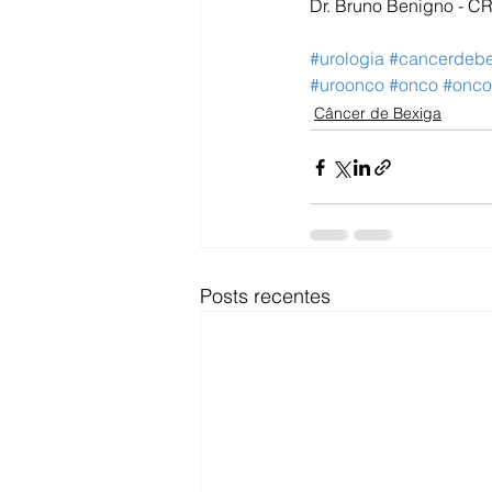
Dr. Bruno Benigno - CR
#urologia
#cancerdebe
#uroonco
#onco
#onco
Câncer de Bexiga
Posts recentes