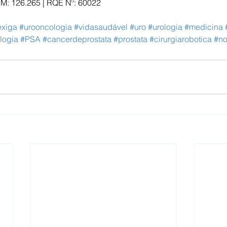
M: 126.265 | RQE Nº: 60022 
xiga
#urooncologia
#vidasaudável
#uro
#urologia
#medicina
logia
#PSA
#cancerdeprostata
#prostata
#cirurgiarobotica
#no