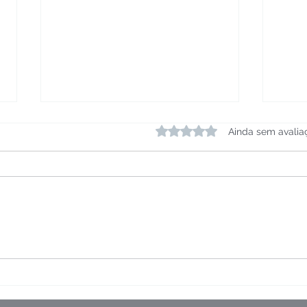
Avaliado com 0 de 5 estrelas.
Ainda sem avalia
Câncer de Bexiga Tem
Cânc
Cura. Entenda o
no t
Diagnóstico e Tipos de
Tratamento.