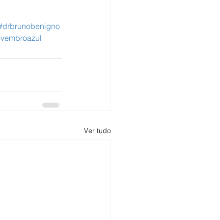
#drbrunobenigno
vembroazul
Ver tudo