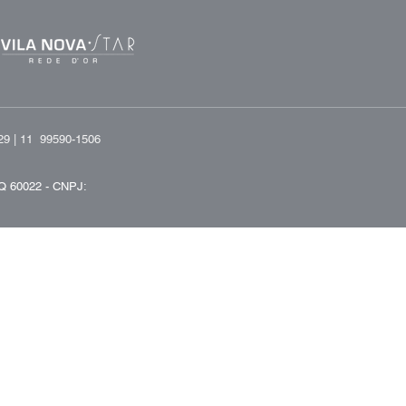
29 |
11 99590-1506
Q 60022 -
CNPJ: