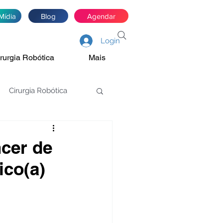
Mídia
Blog
Agendar
Login
rurgia Robótica
Mais
Cirurgia Robótica
asectomia
cer de
ico(a)
Estenose de JUP
óstata