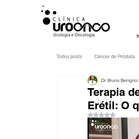
I
Todos posts
Câncer de Próstata
Dr. Bruno Benigno
Radioterapia câncer de Próstata
Terapia d
Erétil: O 
Testículos | Câncer
Câncer 
Avaliado com NaN 
Hidronefrose
Hiperplasia B