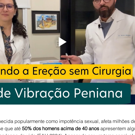
Hérnia inguinal
Varicocele
metástases
Câncer
een laser
Na mídia
Reversão de Vasectomia
Obes
onhecida popularmente como impotência sexual, afeta milhões 
e que até 
50% dos homens acima de 40 anos
 apresentem alg