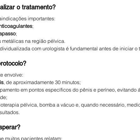
lizar o tratamento?
aindicações importantes:
nticoagulantes
;
apasso
;
 metálicas na região pélvica.
ndividualizada com urologista é fundamental antes de iniciar o 
rotocolo?
e envolve:
is
, de aproximadamente 30 minutos;
pamento em pontos específicos do pênis e períneo, evitando á
nde;
sioterapia pélvica, bomba a vácuo e, quando necessário, medi
sultados.
esperar?
e muitos pacientes relatam: