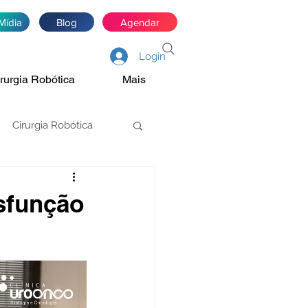
Mídia
Blog
Agendar
Login
rurgia Robótica
Mais
Cirurgia Robótica
asectomia
sfunção
Estenose de JUP
óstata