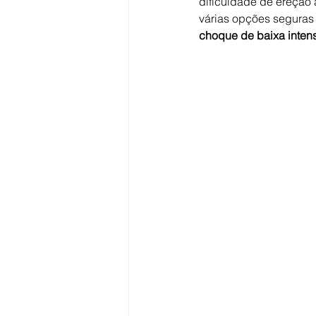
dificuldade de ereção 
várias opções seguras 
choque de baixa inten