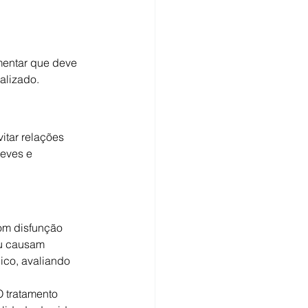
mentar que deve 
alizado.
tar relações 
eves e 
om disfunção 
ou causam 
ico, avaliando 
 tratamento 