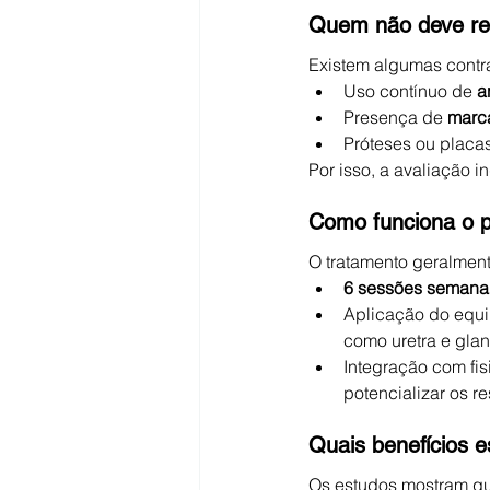
Quem não deve rea
Existem algumas contr
Uso contínuo de 
a
Presença de 
marc
Próteses ou placas
Por isso, a avaliação i
Como funciona o p
O tratamento geralment
6 sessões semana
Aplicação do equi
como uretra e gla
Integração com fi
potencializar os re
Quais benefícios 
Os estudos mostram qu