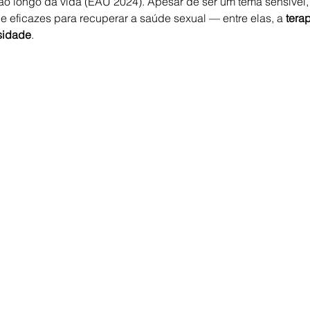
ao longo da vida (EAU 2024). Apesar de ser um tema sensível, 
e eficazes para recuperar a saúde sexual — entre elas, a 
tera
sidade
.