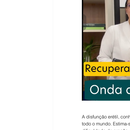
Sangue na urina (hematúrias)
Câncer de Bexiga
HPB - Gr
Câncer de rim
A disfunção erétil, c
todo o mundo. Estima-s