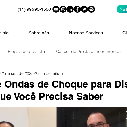
(11) 99590-1506
Na 
nício
Sobre nós
Nossos Serviços
Ci
Biópsia de próstata
Câncer de Próstata Incontinência
22 de set. de 2025
2 min de leitura
PROSTATA: PSA | 4K | PHI | PCA3
Vigilância ativa
V
e Ondas de Choque para Di
que Você Precisa Saber
de bexiga
Nódulos e cistos nos rins
Cólica Renal
de 5 estrelas.
enigna da Próstata - H
HPB - REZUM
Embolização da Pr