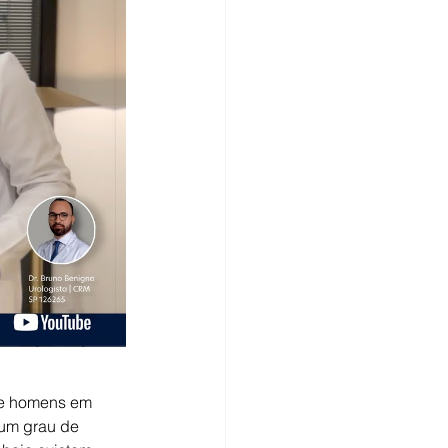
 de mama
Bexiga
idade
imunoterapia
de homens em 
um grau de 