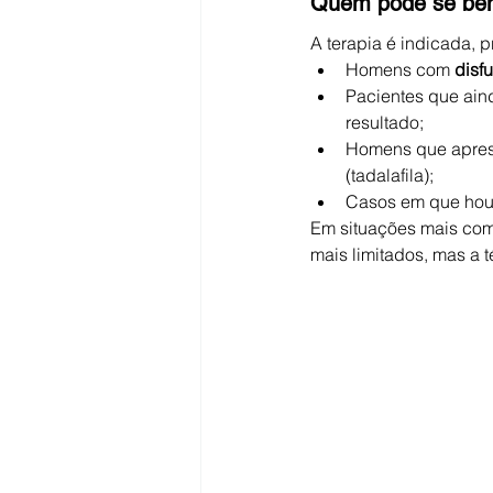
Quem pode se ben
A terapia é indicada, p
Homens com 
disf
Pacientes que ain
resultado;
Homens que apres
(tadalafila);
Casos em que houv
Em situações mais comp
mais limitados, mas a 