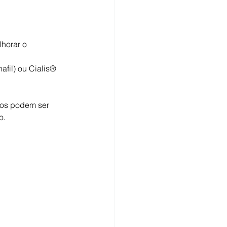
horar o 
fil) ou Cialis® 
dos podem ser 
o.