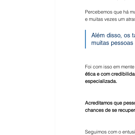
Percebemos que há mui
Sangue na urina (hematúrias)
e muitas vezes um atra
Além disso, os 
Câncer de Bexiga
HPB - Gr
muitas pessoas 
Câncer de rim
Foi com isso em mente 
ética e com credibilida
especializada. 
Acreditamos que pesso
chances de se recuper
Seguimos com o entusi