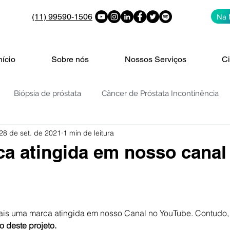
(11) 99590-1506
Na 
nício
Sobre nós
Nossos Serviços
Ci
Biópsia de próstata
Câncer de Próstata Incontinência
28 de set. de 2021
1 min de leitura
PROSTATA: PSA | 4K | PHI | PCA3
Vigilância ativa
V
a atingida em nosso canal
de bexiga
Nódulos e cistos nos rins
Cólica Renal
de 5 estrelas.
ais uma marca atingida em nosso Canal no YouTube. Contudo,
enigna da Próstata - H
HPB - REZUM
Embolização da Pr
o deste projeto.