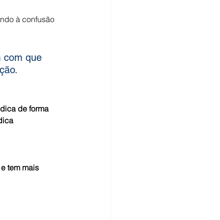
ndo à confusão 
 de mama
Bexiga
m com que 
idade
imunoterapia
ção.
dica de forma 
dica 
e tem mais 