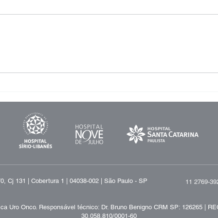
Finasterida Pode Causar
Tera
Demência? O Que o Guia
Choq
AUA 2026 Revelou
Erét
Sab
, Cj 131 | Cobertura 1 | 04038-002 | São Paulo - SP
11 2769-39
ica Uro Onco.
Responsável técnico:
Dr. Bruno Benigno CRM SP: 126265 | RE
30.058.810/0001-60