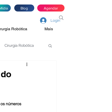
Mídia
Blog
Agendar
Login
rurgia Robótica
Mais
Cirurgia Robótica
asectomia
 do
Estenose de JUP
 
os números 
óstata