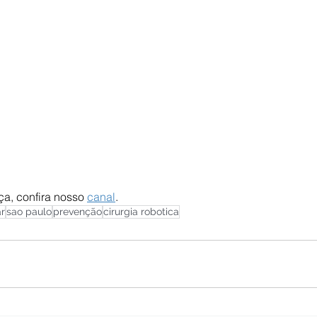
a, confira nosso 
canal
. 
r
sao paulo
prevenção
cirurgia robotica