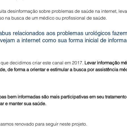
ta desinformação sobre problemas de saúde na internet, leva
Hérnia inguinal
Varicocele
metástases
Câncer
so na busca de um médico ou profissional de saúde.
tabus relacionados aos problemas urológicos faze
een laser
Na mídia
Reversão de Vasectomia
Obes
vejam a internet como sua forma inicial de informa
que decidimos criar este canal em 2017. 
Levar informação mé
de, de forma a orientar e estimular a busca por assistência mé
as bem informadas são mais participativas em seu tratamento 
ar e manter sua saúde.
asmos renovado para seguir neste projeto.