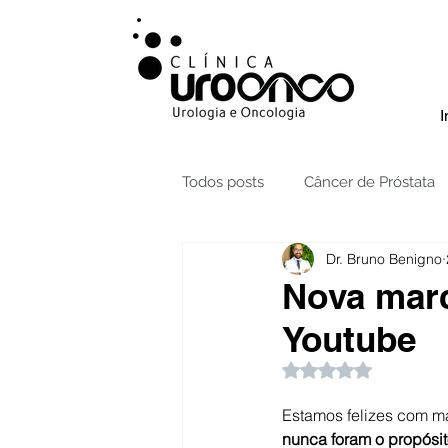
I
Todos posts
Câncer de Próstata
Dr. Bruno Benigno
Radioterapia câncer de Próstata
Nova marc
Youtube
Testículos | Câncer
Câncer 
Avaliado com NaN 
Estamos felizes com m
Hidronefrose
Hiperplasia B
nunca foram o propósit