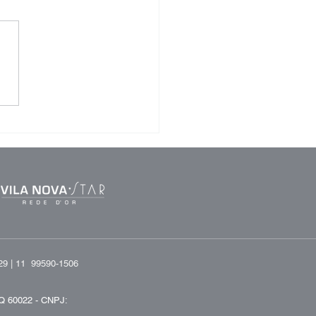
pia de Ondas de
ue para Disfunção
il: O que Você Precisa
er
29 |
11 99590-1506
Q 60022 -
CNPJ: