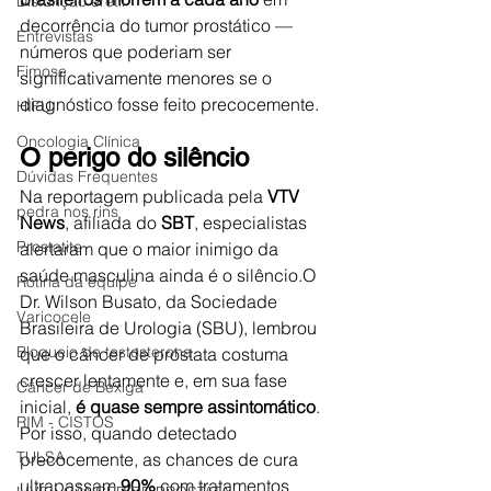
Disfunção erétil
decorrência do tumor prostático — 
Entrevistas
números que poderiam ser 
Fimose
significativamente menores se o 
diagnóstico fosse feito precocemente.
HIFU
Oncologia Clínica
O perigo do silêncio
Dúvidas Frequentes
Na reportagem publicada pela 
VTV 
pedra nos rins
News
, afiliada do 
SBT
, especialistas 
Prostatite
alertaram que o maior inimigo da 
saúde masculina ainda é o silêncio.O 
Rotina da equipe
Dr. Wilson Busato, da Sociedade 
Varicocele
Brasileira de Urologia (SBU), lembrou 
Bloqueio de testosterona
que o câncer de próstata costuma 
crescer lentamente e, em sua fase 
Câncer de Bexiga
inicial, 
é quase sempre assintomático
. 
RIM - CISTOS
Por isso, quando detectado 
TULSA
precocemente, as chances de cura 
ultrapassam 
90%
 com tratamentos 