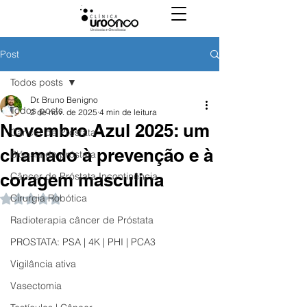
Post
Todos posts
Dr. Bruno Benigno
Todos posts
2 de nov. de 2025
4 min de leitura
Novembro Azul 2025: um
Câncer de Próstata
chamado à prevenção e à
Biópsia de próstata
coragem masculina
Câncer de Próstata Incontinência
Cirurgia Robótica
Avaliado com NaN de 5 estrelas.
Radioterapia câncer de Próstata
PROSTATA: PSA | 4K | PHI | PCA3
Vigilância ativa
Vasectomia