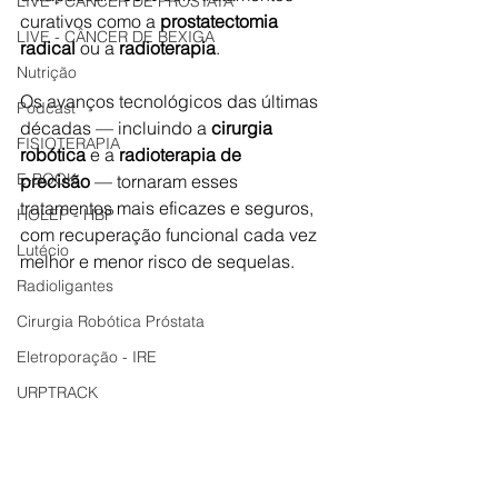
LIVE - CÂNCER DE PRÓSTATA
curativos como a 
prostatectomia 
LIVE - CÂNCER DE BEXIGA
radical
 ou a 
radioterapia
.
Nutrição
Os avanços tecnológicos das últimas 
Podcast
décadas — incluindo a 
cirurgia 
FISIOTERAPIA
robótica
 e a 
radioterapia de 
E-BOOK
precisão
 — tornaram esses 
tratamentos mais eficazes e seguros, 
HOLEP - HBP
com recuperação funcional cada vez 
Lutécio
melhor e menor risco de sequelas.
Radioligantes
Cirurgia Robótica Próstata
Eletroporação - IRE
URPTRACK