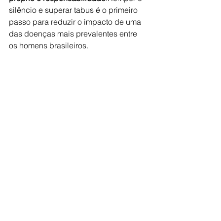
silêncio e superar tabus é o primeiro 
passo para reduzir o impacto de uma 
das doenças mais prevalentes entre 
os homens brasileiros.
Dr. Bruno Benigno | Urologia, 
Oncologia e Cirurgia Robótica
Clínica 
Uro Onco – São Paulo – SPSite: 
www.clinicauroonco.com
.br
WhatsApp: 
+55 (11) 99590-1506Instagram: 
@dr_benigno
 | LinkedIn: 
Dr. Bruno 
Benigno
🔸 Contato: ☎ (11) 2769-3929 📱 (11) 
99590-1506 | WhatsApp: 📲 [Link 
Direto] https://bit.ly/2OIObBx  
💻 www.clinicauroonco.com.br   | 