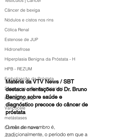
Testículos | Câncer
Câncer de bexiga
Nódulos e cistos nos rins
Cólica Renal
Estenose de JUP
Hidronefrose
Hiperplasia Benigna da Próstata - H
HPB - REZUM
Embolização da Próstata
Matéria da VTV News / SBT 
Sangue na urina (hematúrias)
destaca orientações do Dr. Bruno 
Benigno sobre saúde e 
Hérnia inguinal
diagnóstico precoce do câncer de 
Varicocele
próstata
metástases
O mês de novembro é, 
Câncer de mama
tradicionalmente, o período em que a 