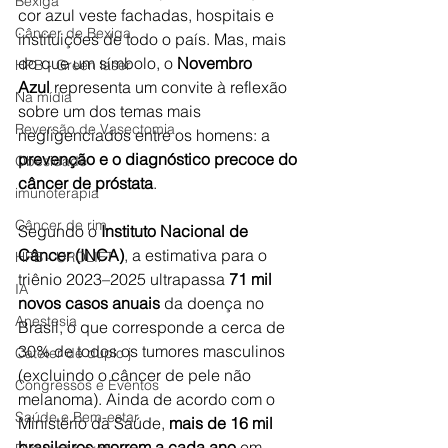
Bexiga
cor azul veste fachadas, hospitais e 
Câncer de Bexiga
instituições de todo o país. Mas, mais 
do que um símbolo, o 
Novembro 
HPB - Green laser
Azul
 representa um convite à reflexão 
Na mídia
sobre um dos temas mais 
Reversão de Vasectomia
negligenciados entre os homens: a 
prevenção e o diagnóstico precoce do 
Obesidade
câncer de próstata
.
imunoterapia
Câncer de rim
Segundo o 
Instituto Nacional de 
Câncer (INCA)
, a estimativa para o 
HPB - UROLIFT
triênio 2023–2025 ultrapassa 
71 mil 
IA
novos casos anuais
 da doença no 
Anestesia
Brasil, o que corresponde a cerca de 
30% de todos os tumores masculinos 
Cateter de duplo j
(excluindo o câncer de pele não 
Congressos e Eventos
melanoma). Ainda de acordo com o 
Saúde e Bem-estar
Ministério da Saúde, 
mais de 16 mil 
brasileiros morrem a cada ano
 em 