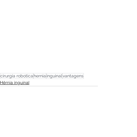
cirurgia robotica
hernia
inguinal
vantagens
Hérnia inguinal
Ver tudo
Posts recentes