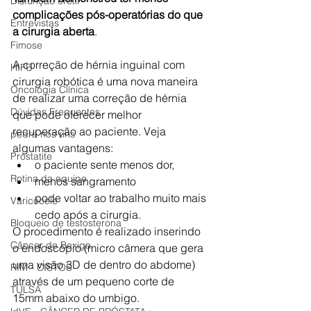
Disfunção erétil
complicações pós-operatórias do que 
Entrevistas
a cirurgia aberta
. 
Fimose
A correção de hérnia inguinal com 
HIFU
cirurgia robótica é uma nova maneira 
Oncologia Clínica
de realizar uma correção de hérnia 
Dúvidas Frequentes
que pode oferecer melhor 
recuperação ao paciente. Veja 
pedra nos rins
algumas vantagens:
Prostatite
o paciente sente menos dor, 
Rotina da equipe
menos sangramento
pode voltar ao trabalho muito mais 
Varicocele
cedo após a cirurgia.
Bloqueio de testosterona
O procedimento é realizado inserindo 
Câncer de Bexiga
o endoscópio (micro câmera que gera 
uma visão 3D de dentro do abdome) 
RIM - CISTOS
através de um pequeno corte de 
TULSA
15mm abaixo do umbigo. 