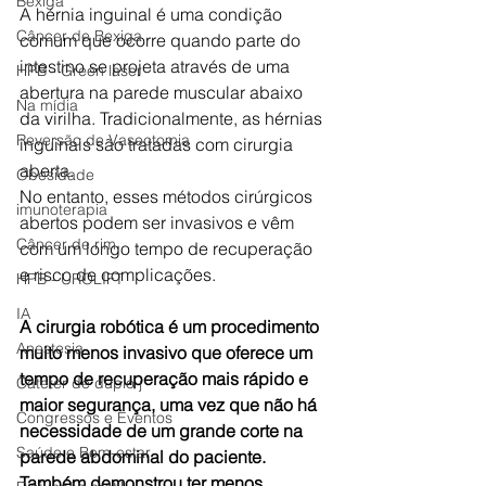
Bexiga
A hérnia inguinal é uma condição 
Câncer de Bexiga
comum que ocorre quando parte do 
intestino se projeta através de uma 
HPB - Green laser
abertura na parede muscular abaixo 
Na mídia
da virilha. Tradicionalmente, as hérnias 
Reversão de Vasectomia
inguinais são tratadas com cirurgia 
aberta. 
Obesidade
No entanto, esses métodos cirúrgicos 
imunoterapia
abertos podem ser invasivos e vêm 
Câncer de rim
com um longo tempo de recuperação 
e risco de complicações.
HPB - UROLIFT
IA
A cirurgia robótica é um procedimento 
Anestesia
muito menos invasivo que oferece um 
tempo de recuperação mais rápido e 
Cateter de duplo j
maior segurança, uma vez que não há 
Congressos e Eventos
necessidade de um grande corte na 
Saúde e Bem-estar
parede abdominal do paciente. 
Também demonstrou ter menos 