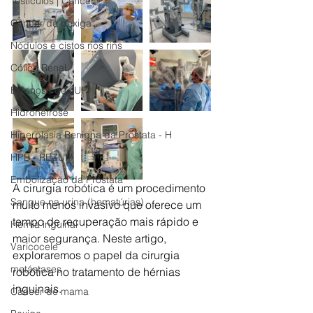
Testículos | Câncer
Câncer de bexiga
Nódulos e cistos nos rins
Cólica Renal
Estenose de JUP
Hidronefrose
Hiperplasia Benigna da Próstata - H
HPB - REZUM
Embolização da Próstata
A cirurgia robótica é um procedimento 
Sangue na urina (hematúrias)
muito menos invasivo que oferece um 
tempo de recuperação mais rápido e 
Hérnia inguinal
maior segurança. Neste artigo, 
Varicocele
exploraremos o papel da cirurgia 
metástases
robótica no tratamento de hérnias 
inguinais. 
Câncer de mama