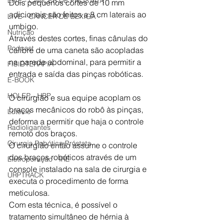
LIVE - CÂNCER DE PRÓSTATA
Dois pequenos cortes de 10 mm 
adicionais são feitos a 8 cm laterais ao 
LIVE - CÂNCER DE BEXIGA
umbigo.
Nutrição
Através destes cortes, finas cânulas do 
Podcast
calibre de uma caneta são acopladas 
na parede abdominal, para permitir a 
FISIOTERAPIA
entrada e saída das pinças robóticas.
E-BOOK
HOLEP - HBP
O cirurgião e sua equipe acoplam os 
braços mecânicos do robô às pinças, 
Lutécio
deforma a permitir que haja o controle 
Radioligantes
remoto dos braços.
Cirurgia Robótica Próstata
O cirurgião então assume o controle 
dos braços robóticos através de um 
Eletroporação - IRE
console instalado na sala de cirurgia e 
URPTRACK
executa o procedimento de forma 
meticulosa.
Com esta técnica, é possível o 
tratamento simultâneo de hérnia à 