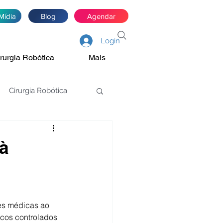
Mídia
Blog
Agendar
Login
rurgia Robótica
Mais
Cirurgia Robótica
asectomia
à
Estenose de JUP
es médicas ao 
óstata
icos controlados 