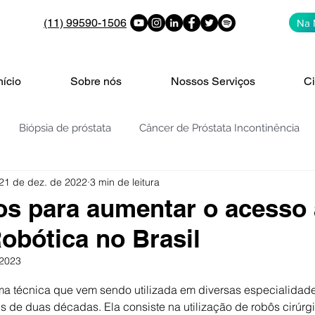
(11) 99590-1506
Na 
nício
Sobre nós
Nossos Serviços
Ci
Biópsia de próstata
Câncer de Próstata Incontinência
21 de dez. de 2022
3 min de leitura
PROSTATA: PSA | 4K | PHI | PCA3
Vigilância ativa
V
os para aumentar o acesso 
Robótica no Brasil
de bexiga
Nódulos e cistos nos rins
Cólica Renal
 2023
de 5 estrelas.
uma técnica que vem sendo utilizada em diversas especialidad
enigna da Próstata - H
HPB - REZUM
Embolização da Pr
 de duas décadas. Ela consiste na utilização de robôs cirúrg