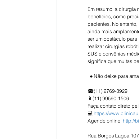
Em resumo, a cirurgia 
benefícios, como prec
pacientes. No entanto,
ainda mais amplamente 
ser um obstáculo para 
realizar cirurgias robó
SUS e convênios médico
significa que muitas p
 🔸Não deixe para ama
☎(11) 2769-3929
📱(11) 99590-1506
Faça contato direto pe
💻 
https://www.clinica
Agende online: 
http://
Rua Borges Lagoa 1070