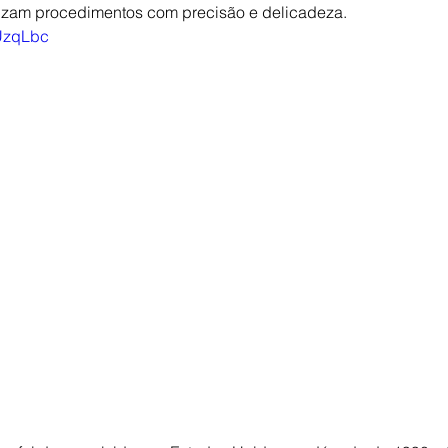
lizam procedimentos com precisão e delicadeza.
UUzqLbc
Hérnia inguinal
Varicocele
metástases
Câncer
een laser
Na mídia
Reversão de Vasectomia
Obes