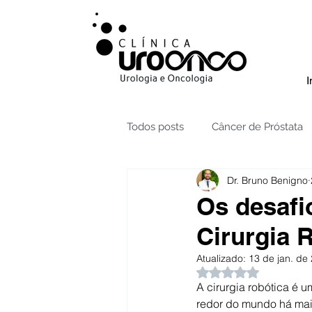
I
Todos posts
Câncer de Próstata
Dr. Bruno Benigno
Radioterapia câncer de Próstata
Os desafi
Cirurgia 
Testículos | Câncer
Câncer 
Atualizado:
13 de jan. de
Avaliado com NaN 
A cirurgia robótica é 
Hidronefrose
Hiperplasia B
redor do mundo há mais