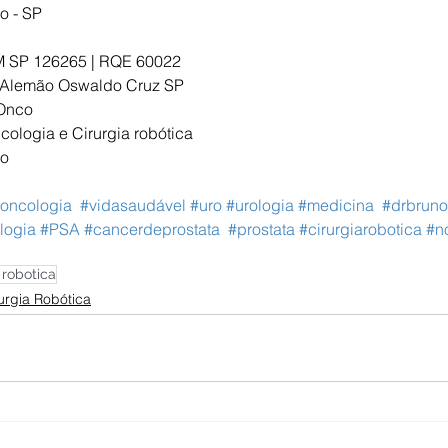
o - SP
M SP 126265 | RQE 60022
l Alemão Oswaldo Cruz SP
 Onco
cologia e Cirurgia robótica
no
oncologia
#vidasaudável
#uro
#urologia
#medicina
#drbrun
logia
#PSA
#cancerdeprostata
#prostata
#cirurgiarobotica
#n
 robotica
urgia Robótica