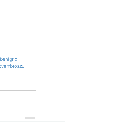
obenigno
ovembroazul