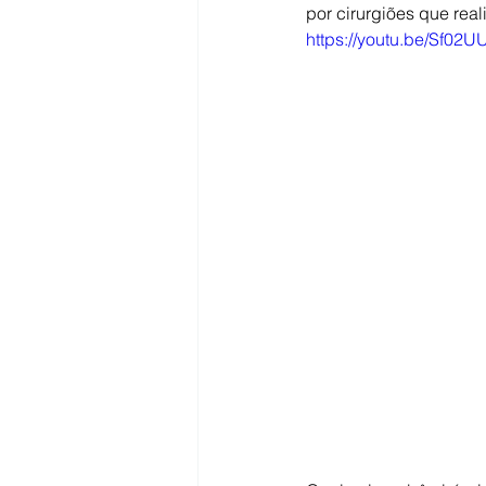
por cirurgiões que rea
https://youtu.be/Sf02
Sangue na urina (hematúrias)
Câncer de Bexiga
HPB - Gr
Câncer de rim