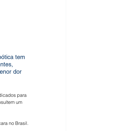
bótica tem 
ntes, 
enor dor 
dicados para 
nsultem um 
ra no Brasil. 