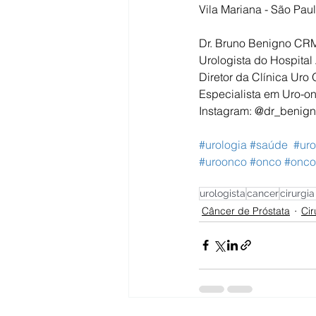
Vila Mariana - São Paul
Dr. Bruno Benigno CR
Urologista do Hospita
Diretor da Clínica Uro
Especialista em Uro-on
Instagram: @dr_benig
#urologia
#saúde
#uro
#uroonco
#onco
#onco
urologista
cancer
cirurgia
Câncer de Próstata
Cir