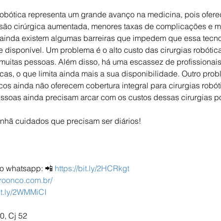
robótica representa um grande avanço na medicina, pois ofere
isão cirúrgica aumentada, menores taxas de complicações e m
 ainda existem algumas barreiras que impedem que essa tecnol
disponível. Um problema é o alto custo das cirurgias robótic
muitas pessoas. Além disso, há uma escassez de profissionais
ticas, o que limita ainda mais a sua disponibilidade. Outro pro
s ainda não oferecem cobertura integral para cirurgias robóti
essoas ainda precisam arcar com os custos dessas cirurgias po
nhã cuidados que precisam ser diários!
lo whatsapp: 📲 
https://bit.ly/2HCRkgt
uroonco.com.br/
bit.ly/2WMMiCI
, Cj 52