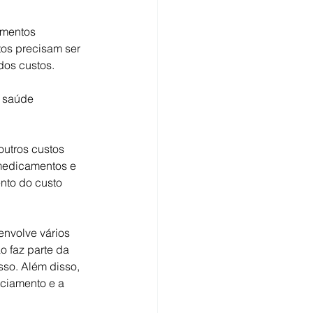
amentos 
os precisam ser 
dos custos.
e saúde 
utros custos 
 medicamentos e 
nto do custo 
envolve vários 
o faz parte da 
sso. Além disso, 
nciamento e a 