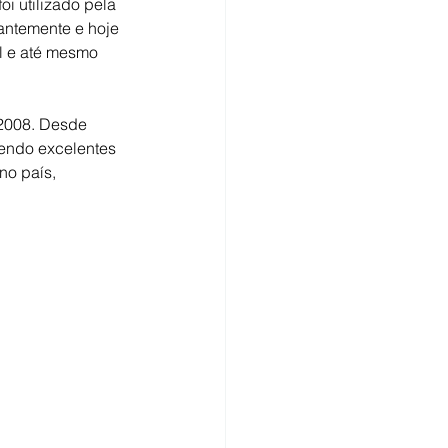
i utilizado pela 
antemente e hoje 
al e até mesmo 
 2008. Desde 
endo excelentes 
no país, 