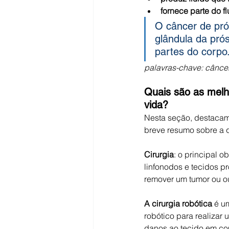
fornece parte do f
O câncer de pró
glândula da pró
partes do corpo
palavras-chave: câncer
Quais são as melh
vida?
Nesta seção, destacam
breve resumo sobre a 
Cirurgia
: o principal 
linfonodos e tecidos pr
remover um tumor ou ou
A cirurgia robótica
 é u
robótico para realizar
danos ao tecido em com