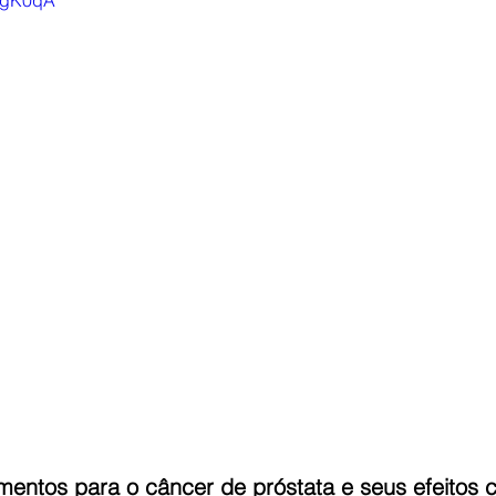
YxgK0qA
Hérnia inguinal
Varicocele
metástases
Câncer
een laser
Na mídia
Reversão de Vasectomia
Obes
entos para o câncer de próstata e seus efeitos co