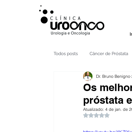
I
Todos posts
Câncer de Próstata
Dr. Bruno Benigno
Radioterapia câncer de Próstata
Os melhor
próstata e
Testículos | Câncer
Câncer 
Atualizado:
4 de jan. de 
Avaliado com NaN 
Hidronefrose
Hiperplasia B