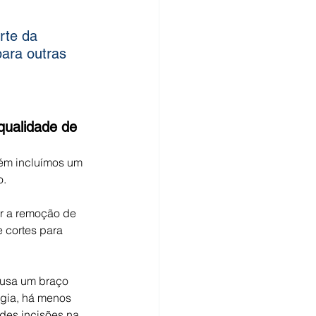
rte da 
ara outras 
qualidade de 
ém incluímos um 
o.
ir a remoção de 
 cortes para 
 usa um braço 
rgia, há menos 
des incisões na 