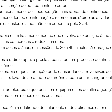
a a inserção do equipamento no corpo.
oporciona menor dor, recuperação mais rápida da continência ur
menor tempo de internação e retorno mais rápido às atividade
os custos  e ainda não tem cobertura pelo SUS.
erapia é um tratamento médico que envolve a exposição à radia
ulas cancerosas e reduzir tumores.
em doses diárias, em sessões de 30 a 40 minutos. A duração d
 à radioterapia, a próstata passa por um processo de atrofia
 câncer.
terapia é que a radiação pode causar danos irreversíveis ao 
estino, levando ao quadro de ardência para urinar, sangramento
em radioterapia e que possuem equipamentos de ultima geraçã
 cura, com menos efeitos colaterais.
a focal é a modalidade de tratamento onde aplicamos calor ou f