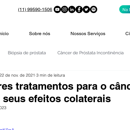
(11) 99590-1506
Na 
nício
Sobre nós
Nossos Serviços
Ci
Biópsia de próstata
Câncer de Próstata Incontinência
22 de nov. de 2021
3 min de leitura
PROSTATA: PSA | 4K | PHI | PCA3
Vigilância ativa
V
es tratamentos para o cân
 seus efeitos colaterais
de bexiga
Nódulos e cistos nos rins
Cólica Renal
2023
de 5 estrelas.
enigna da Próstata - H
HPB - REZUM
Embolização da Pr