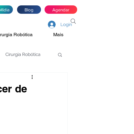
Mídia
Blog
Agendar
Login
rurgia Robótica
Mais
Cirurgia Robótica
asectomia
cer de
Estenose de JUP
óstata