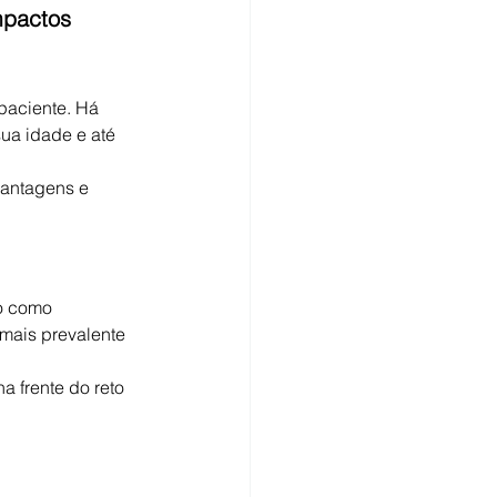
mpactos 
paciente. Há 
ua idade e até 
vantagens e 
o como 
mais prevalente 
 frente do reto 