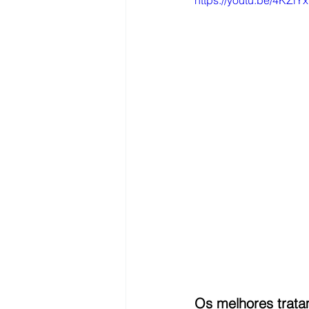
https://youtu.be/4KZl
Sangue na urina (hematúrias)
Câncer de Bexiga
HPB - Gr
Câncer de rim
Os melhores tratam