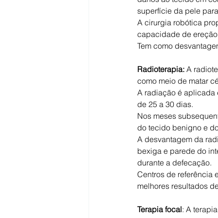
superfície da pele par
A cirurgia robótica pr
capacidade de ereção, 
Tem como desvantagem 
Radioterapia: 
A radiot
como meio de matar cél
A radiação é aplicada 
de 25 a 30 dias.
Nos meses subsequentes
do tecido benigno e do
A desvantagem da radio
bexiga e parede do int
durante a defecação.
Centros de referência 
melhores resultados de
Terapia focal
: A terapi