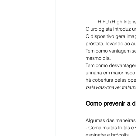
	HIFU (High Intensity Focused Ultrassound): método cirúrgico, sem cortes e com anestesia geral. 
O urologista introduz 
O dispositivo gera ima
próstata, levando ao a
Tem como vantagem ser 
mesmo dia.
Tem como desvantagens
urinária em maior risco
há cobertura pelas op
palavras-chave: tratam
Como prevenir a di
Algumas das maneiras d
- Coma muitas frutas e
espinafre e brócolis.