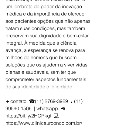
um lembrete do poder da inovação 
médica e da importância de oferecer 
aos pacientes opções que não apenas 
tratam suas condições, mas também 
preservam sua dignidade e bem-estar 
integral. À medida que a ciência 
avança, a esperança se renova para 
milhões de homens que buscam 
soluções que os ajudem a viver vidas 
plenas e saudáveis, sem ter que 
comprometer aspectos fundamentais 
de sua identidade e felicidade.
🔸contato: ☎(11) 2769-3929 📱(11) 
99590-1506  | whatsapp: 📲 
https://bit.ly/2HCRkgt  💻 
https://www.clinicauroonco.com.br/    
Agenda:  http://bit.ly/2WMMiCI   R. 