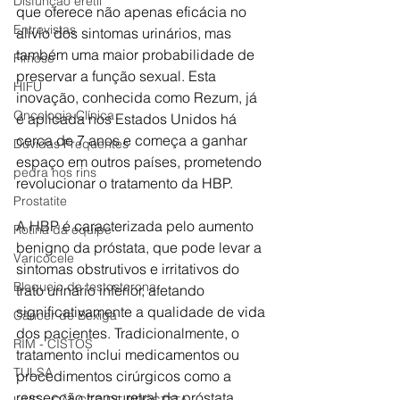
Disfunção erétil
que oferece não apenas eficácia no 
Entrevistas
alívio dos sintomas urinários, mas 
também uma maior probabilidade de 
Fimose
preservar a função sexual. Esta 
HIFU
inovação, conhecida como Rezum, já 
Oncologia Clínica
é aplicada nos Estados Unidos há 
cerca de 7 anos e começa a ganhar 
Dúvidas Frequentes
espaço em outros países, prometendo 
pedra nos rins
revolucionar o tratamento da HBP.
Prostatite
A HBP é caracterizada pelo aumento 
Rotina da equipe
benigno da próstata, que pode levar a 
Varicocele
sintomas obstrutivos e irritativos do 
Bloqueio de testosterona
trato urinário inferior, afetando 
significativamente a qualidade de vida 
Câncer de Bexiga
dos pacientes. Tradicionalmente, o 
RIM - CISTOS
tratamento inclui medicamentos ou 
TULSA
procedimentos cirúrgicos como a 
ressecção transuretral da próstata 