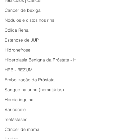
Testículos | Câncer
Câncer de bexiga
Nódulos e cistos nos rins
Cólica Renal
Estenose de JUP
Hidronefrose
Hiperplasia Benigna da Próstata - H
HPB - REZUM
Embolização da Próstata
Sangue na urina (hematúrias)
Hérnia inguinal
Varicocele
metástases
Câncer de mama