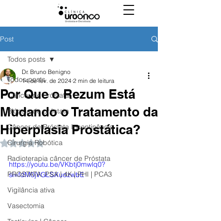
Post
Todos posts
Dr. Bruno Benigno
Todos posts
14 de fev. de 2024
2 min de leitura
Por Que o Rezum Está
Câncer de Próstata
Mudando o Tratamento da
Biópsia de próstata
Hiperplasia Prostática?
Câncer de Próstata Incontinência
Cirurgia Robótica
Avaliado com NaN de 5 estrelas.
Radioterapia câncer de Próstata
https://youtu.be/VKbtj0mwlq0?
PROSTATA: PSA | 4K | PHI | PCA3
si=fdM0jVGLSXudzwbE
Vigilância ativa
Vasectomia