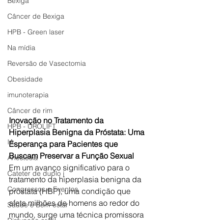
Bexiga
Câncer de Bexiga
HPB - Green laser
Na mídia
Reversão de Vasectomia
Obesidade
imunoterapia
Câncer de rim
Inovação no Tratamento da 
HPB - UROLIFT
Hiperplasia Benigna da Próstata: Uma 
IA
Esperança para Pacientes que 
Buscam Preservar a Função Sexual
Anestesia
Em um avanço significativo para o 
Cateter de duplo j
tratamento da hiperplasia benigna da 
Congressos e Eventos
próstata (HBP), uma condição que 
afeta milhões de homens ao redor do 
Saúde e Bem-estar
mundo, surge uma técnica promissora 