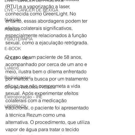
LIVE - CÂNCER DE PRÓSTATA
(RTU) e a vaporização a laser, 
LIVE - CÂNCER DE BEXIGA
conhecida como GreenLight. No 
Nutrição
entanto, essas abordagens podem ter 
efeitos colaterais significativos, 
Podcast
especialmente relacionados à função 
FISIOTERAPIA
sexual, como a ejaculação retrógrada.
E-BOOK
O caso de um paciente de 58 anos, 
HOLEP - HBP
acompanhado por cerca de um ano e 
Lutécio
meio, ilustra bem o dilema enfrentado 
Radioligantes
por muitos: a busca por um tratamento 
eficaz que não comprometa a vida 
Cirurgia Robótica Próstata
sexual. Após experimentar efeitos 
Eletroporação - IRE
colaterais com a medicação 
URPTRACK
tradicional, o paciente foi apresentado 
à técnica Rezum como uma 
alternativa. O procedimento, que utiliza 
vapor de água para tratar o tecido 