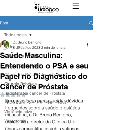
Post
Todos posts
Dr. Bruno Benigno
Todos posts
8 de out. de 2023
2 min de leitura
Saúde Masculina:
Câncer de Próstata
Entendendo o PSA e seu
Biópsia de próstata
Papel no Diagnóstico do
Câncer de Próstata Incontinência
Cirurgia Robótica
Câncer de Próstata
Radioterapia câncer de Próstata
Avaliado com NaN de 5 estrelas.
Em um esforço para elucidar dúvidas 
PROSTATA: PSA | 4K | PHI | PCA3
frequentes sobre a saúde prostática 
Vigilância ativa
masculina, o Dr. Bruno Benigno, 
Vasectomia
urologista e diretor da Clínica Uro 
Onco, compartilha insights valiosos 