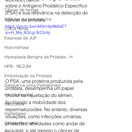
Testículos | Câncer
sobre o Antígeno Prostático Específico 
Câncer de bexiga
(PSA) e sua relevância na detecção do 
Nódulos e cistos nos rins
câncer de próstata.
https://youtu.be/xM3m4p8k6aE?
Cólica Renal
si=H_Ma_6Qcg-3rCb4p
Estenose de JUP
Hidronefrose
Hiperplasia Benigna da Próstata - H
HPB - REZUM
Embolização da Próstata
O PSA, uma proteína produzida pela 
Sangue na urina (hematúrias)
próstata, desempenha um papel 
Hérnia inguinal
crucial na liquefação do sêmen, 
facilitando a mobilidade dos 
Varicocele
espermatozoides. No entanto, diversas 
metástases
situações, como infecções urinárias, 
Câncer de mama
prostatites, atividades como andar de 
bicicleta, e até mesmo o câncer de 