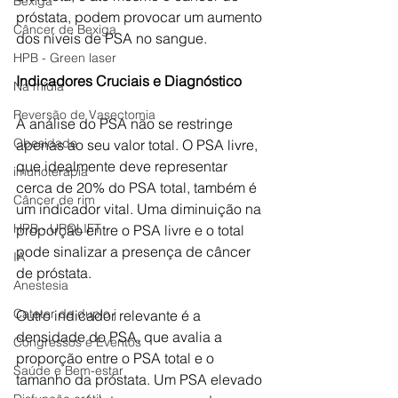
Bexiga
próstata, podem provocar um aumento 
Câncer de Bexiga
dos níveis de PSA no sangue.
HPB - Green laser
Indicadores Cruciais e Diagnóstico
Na mídia
Reversão de Vasectomia
A análise do PSA não se restringe 
Obesidade
apenas ao seu valor total. O PSA livre, 
que idealmente deve representar 
imunoterapia
cerca de 20% do PSA total, também é 
Câncer de rim
um indicador vital. Uma diminuição na 
HPB - UROLIFT
proporção entre o PSA livre e o total 
pode sinalizar a presença de câncer 
IA
de próstata.
Anestesia
Cateter de duplo j
Outro indicador relevante é a 
densidade do PSA, que avalia a 
Congressos e Eventos
proporção entre o PSA total e o 
Saúde e Bem-estar
tamanho da próstata. Um PSA elevado 