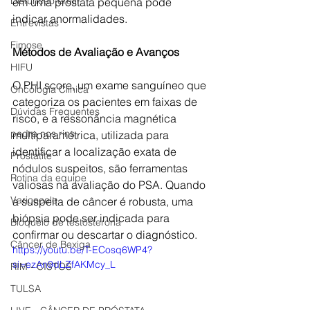
Disfunção erétil
em uma próstata pequena pode 
indicar anormalidades.
Entrevistas
Fimose
Métodos de Avaliação e Avanços
HIFU
O PHI score, um exame sanguíneo que 
Oncologia Clínica
categoriza os pacientes em faixas de 
Dúvidas Frequentes
risco, e a ressonância magnética 
pedra nos rins
multiparamétrica, utilizada para 
identificar a localização exata de 
Prostatite
nódulos suspeitos, são ferramentas 
Rotina da equipe
valiosas na avaliação do PSA. Quando 
Varicocele
a suspeita de câncer é robusta, uma 
biópsia pode ser indicada para 
Bloqueio de testosterona
confirmar ou descartar o diagnóstico.
Câncer de Bexiga
https://youtu.be/T-ECosq6WP4?
si=ezAn9dLZfAKMcy_L
RIM - CISTOS
TULSA