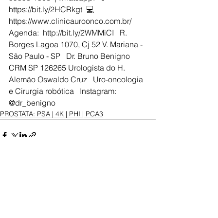
https://bit.ly/2HCRkgt  💻 
https://www.clinicauroonco.com.br/    
Agenda:  http://bit.ly/2WMMiCI   R. 
Borges Lagoa 1070, Cj 52 V. Mariana - 
São Paulo - SP   Dr. Bruno Benigno 
CRM SP 126265 Urologista do H. 
Alemão Oswaldo Cruz   Uro-oncologia 
e Cirurgia robótica   Instagram: 
@dr_benigno 
PROSTATA: PSA | 4K | PHI | PCA3
Ver tudo
Posts recentes