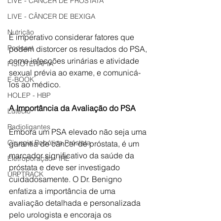
LIVE - CÂNCER DE PRÓSTATA
LIVE - CÂNCER DE BEXIGA
Nutrição
É imperativo considerar fatores que 
Podcast
podem distorcer os resultados do PSA, 
como infecções urinárias e atividade 
FISIOTERAPIA
sexual prévia ao exame, e comunicá-
E-BOOK
los ao médico.
HOLEP - HBP
A Importância da Avaliação do PSA
Lutécio
Radioligantes
Embora um PSA elevado não seja uma 
Cirurgia Robótica Próstata
garantia de câncer de próstata, é um 
marcador significativo da saúde da 
Eletroporação - IRE
próstata e deve ser investigado 
URPTRACK
cuidadosamente. O Dr. Benigno 
enfatiza a importância de uma 
avaliação detalhada e personalizada 
pelo urologista e encoraja os 