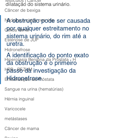
Testículos | Câncer
dilatação do sistema urinário. 
Câncer de bexiga
A obstrução pode ser causada 
Nódulos e cistos nos rins
por qualquer estreitamento no 
Cólica Renal
sistema urinário, do rim até a 
Estenose de JUP
uretra.
Hidronefrose
A identificação do ponto exato 
Hiperplasia Benigna da Próstata - H
da obstrução é o primeiro 
HPB - REZUM
passo da investigação da 
Hidronefrose. 
Embolização da Próstata
Sangue na urina (hematúrias)
Hérnia inguinal
Varicocele
metástases
Câncer de mama