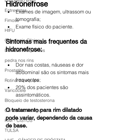
Disfunção erétil
Hidronefrose
Entrevistas
Exames de imagem, ultrassom ou 
tomografia;
Fimose
Exame físico do paciente.
HIFU
Oncologia Clínica
Sintomas mais frequentes da 
hidronefrose:
Dúvidas Frequentes
pedra nos rins
Dor nas costas, náuseas e dor 
Prostatite
abdominal são os sintomas mais 
frequentes;
Rotina da equipe
20% dos pacientes são 
Varicocele
assintomáticos.
Bloqueio de testosterona
O tratamento para rim dilatado 
Câncer de Bexiga
pode variar, dependendo da causa 
RIM - CISTOS
de base.
TULSA