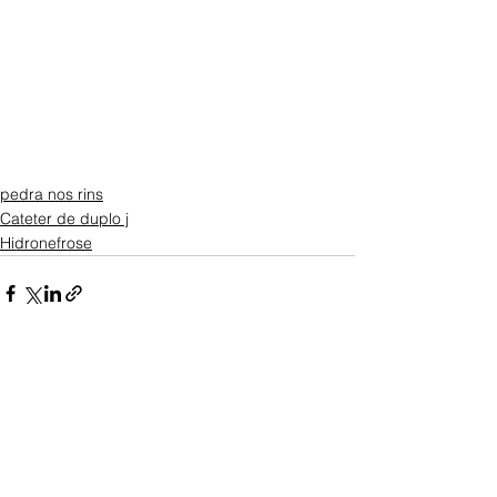
pedra nos rins
Cateter de duplo j
Hidronefrose
Ver tudo
Posts recentes