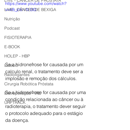
LIVE - CÂNCER DE PRÓSTATA
https://www.youtube.com/watch?
LIVE - CÂNCER DE BEXIGA
v=kB_jobN1LOQ
Nutrição
Podcast
FISIOTERAPIA
E-BOOK
HOLEP - HBP
Se a hidronefrose for causada por um 
Lutécio
calculo renal, o tratamento deve ser a 
Radioligantes
implosão e remoção dos cálculos.
Cirurgia Robótica Próstata
Se a hidronefrose for causada por uma 
Eletroporação - IRE
condição relacionada ao câncer ou à 
URPTRACK
radioterapia, o tratamento dever seguir 
o protocolo adequado para o estágio 
da doença.