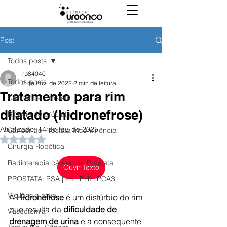
Post
Todos posts
rp84040
Todos posts
3 de nov. de 2022
2 min de leitura
Tratamento para rim
Câncer de Próstata
dilatado (hidronefrose)
Biópsia de próstata
Atualizado:
14 de fev. de 2025
Câncer de Próstata Incontinência
Avaliado com NaN de 5 estrelas.
Cirurgia Robótica
Radioterapia câncer de Próstata
Ouvir Texto
PROSTATA: PSA | 4K | PHI | PCA3
Vigilância ativa
A 
Hidronefrose
 é um distúrbio do rim 
que resulta da 
dificuldade de 
Vasectomia
drenagem de urina 
e a consequente 