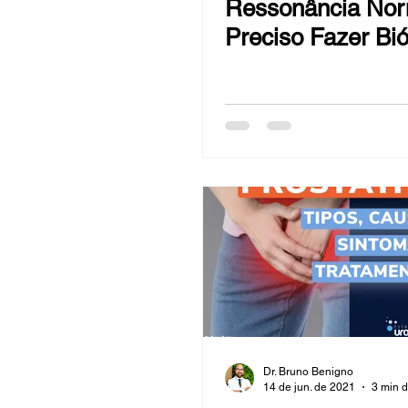
Ressonância Nor
Hiperplasia Benigna da Próstata -
Preciso Fazer Bi
Sangue na urina (hematúrias)
Câncer de mama
Bexiga
Reversão de Vasectomia
Ob
Dr. Bruno Benigno
14 de jun. de 2021
3 min d