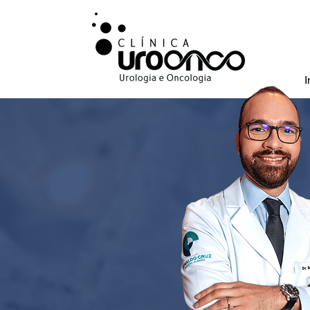
I
Urologista especi
bexiga, na cidada
da prostata.