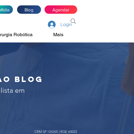
Mídia
Blog
Agendar
Login
rurgia Robótica
Mais
de próstata, rim e
irurgia robótica
ao blog
lista em
CRM SP 126265 | RQE 60022