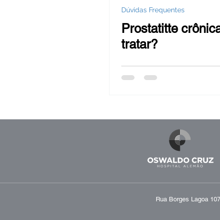
Dúvidas Frequentes
Prostatitte crôni
tratar?
Rua Borges Lagoa 1070