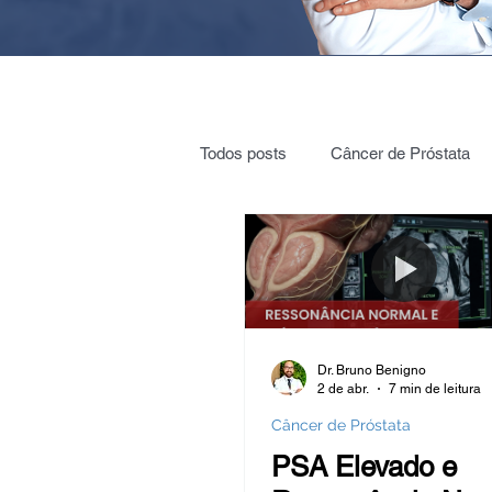
Todos posts
Câncer de Próstata
Cirurgia Robótica
Radioterap
Vigilância ativa
Vasectomia
Dr. Bruno Benigno
2 de abr.
7 min de leitura
Nódulos e cistos nos rins
Cól
Câncer de Próstata
PSA Elevado e