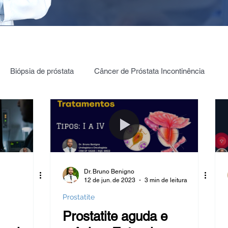
Biópsia de próstata
Câncer de Próstata Incontinência
ia câncer de Próstata
PROSTATA: PSA | 4K | PHI | PCA3
Testículos | Câncer
Câncer de bexiga
Dr. Bruno Benigno
12 de jun. de 2023
3 min de leitura
ica Renal
Estenose de JUP
Hidronefrose
Prostatite
Prostatite aguda e