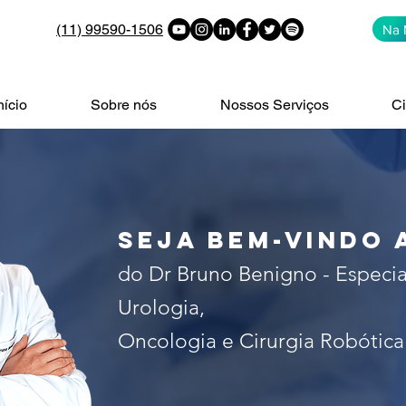
(11) 99590-1506
Na 
nício
Sobre nós
Nossos Serviços
Ci
alista no tratamento do câncer 
 de São Paulo. Especialista em c
seja bem-vindo 
do Dr Bruno Benigno - Especia
Urologia,
Oncologia e Cirurgia Robótica