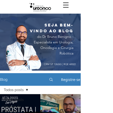
seja bem-
vindo ao blog
do Dr Bruno Benigno -
Especialista em Urologia,
Oncologia e Cirurgia
Robótica
CRM SP 126265 | RQE 60022
Registre-se
Blog
Todos posts
Todos posts
Câncer de
Próstata