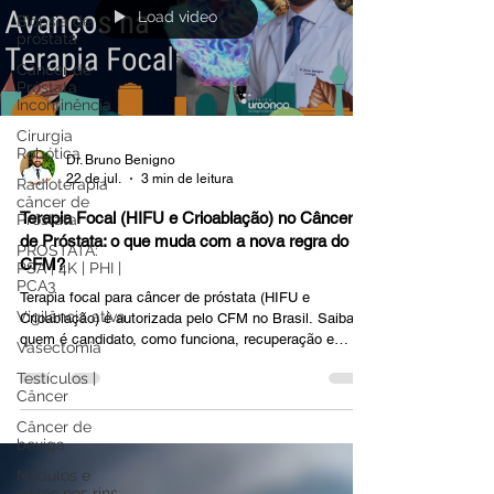
Load video
Biópsia de
próstata
Câncer de
Próstata
Incontinência
Cirurgia
Robótica
Dr. Bruno Benigno
22 de jul.
3 min de leitura
Radioterapia
câncer de
Terapia Focal (HIFU e Crioablação) no Câncer
Próstata
de Próstata: o que muda com a nova regra do
PROSTATA:
CFM?
PSA | 4K | PHI |
PCA3
Terapia focal para câncer de próstata (HIFU e
Vigilância ativa
Crioablação) é autorizada pelo CFM no Brasil. Saiba
quem é candidato, como funciona, recuperação e
Vasectomia
quando evitar. Avaliação personalizada na Clínica Uro
Testículos |
Onco.
Câncer
Câncer de
bexiga
Nódulos e
cistos nos rins