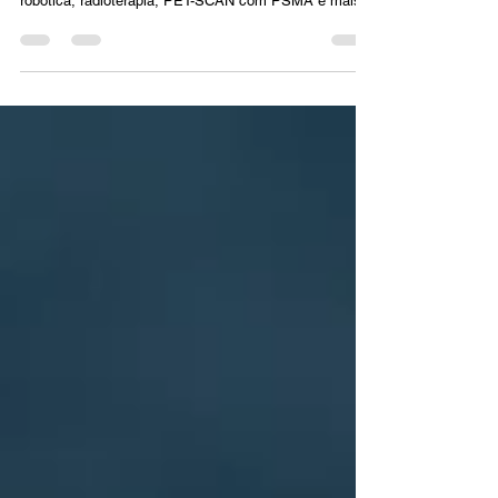
fazer no câncer de próstata de alto risco. Cirurgia
robótica, radioterapia, PET-SCAN com PSMA e mais.