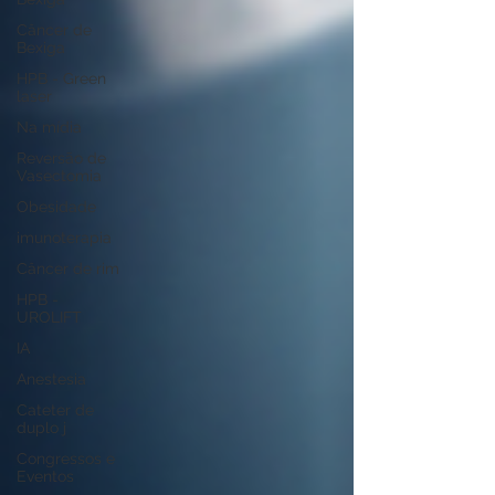
Câncer de
Bexiga
HPB - Green
laser
Na mídia
Reversão de
Vasectomia
Obesidade
imunoterapia
Câncer de rim
HPB -
UROLIFT
IA
Anestesia
Cateter de
duplo j
Congressos e
Eventos