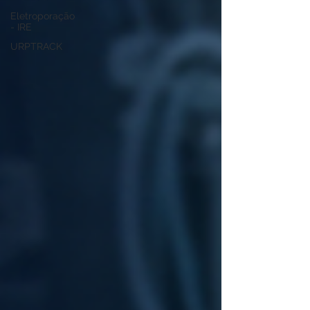
Eletroporação
- IRE
URPTRACK