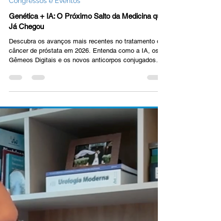
Dr. Bruno Benigno
28 de fev.
3 min de leitura
Congressos e Eventos
Genética + IA: O Próximo Salto da Medicina que
Já Chegou
Descubra os avanços mais recentes no tratamento do
câncer de próstata em 2026. Entenda como a IA, os
Gêmeos Digitais e os novos anticorpos conjugados
(ADCs) estão revolucionando a urologia. Saiba mais
com o Dr. Bruno Benigno.