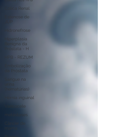
Cólica Renal
Estenose de
JUP
Hidronefrose
Hiperplasia
Benigna da
Próstata - H
HPB - REZUM
Embolização
da Próstata
Sangue na
urina
(hematúrias)
Hérnia inguinal
Varicocele
metástases
Câncer de
mama
Bexiga