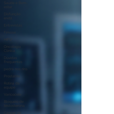
Saúde e Bem-
estar
Disfunção
erétil
Entrevistas
Fimose
HIFU
Oncologia
Clínica
Dúvidas
Frequentes
pedra nos rins
Prostatite
Rotina da
equipe
Varicocele
Bloqueio de
testosterona
Câncer de