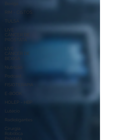
Bexiga
RIM - CISTOS
TULSA
LIVE -
CÂNCER DE
PRÓSTATA
LIVE -
CÂNCER DE
BEXIGA
Nutrição
Podcast
FISIOTERAPIA
E-BOOK
HOLEP - HBP
Lutécio
Radioligantes
Cirurgia
Robótica
Próstata