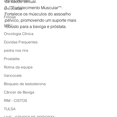
Disfunção erétil
da saúde sexual.
3. **Fortalecimento Muscular**: 
Entrevistas
Fortalece os músculos do assoalho 
Fimose
pélvico, promovendo um suporte mais 
HIFU
robusto para a bexiga e próstata.
Oncologia Clínica
Dúvidas Frequentes
pedra nos rins
Prostatite
Rotina da equipe
Varicocele
Bloqueio de testosterona
Câncer de Bexiga
RIM - CISTOS
TULSA