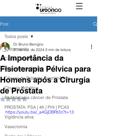
Post
Todos posts
Dr. Bruno Benigno
Todos posts
27 de out. de 2024
3 min de leitura
A Importância da
Câncer de Próstata
Fisioterapia Pélvica para
Biópsia de próstata
Homens após a Cirurgia
Câncer de Próstata Incontinência
Cirurgia Robótica
de Próstata
Radioterapia câncer de Próstata
Avaliado com NaN de 5 estrelas.
PROSTATA: PSA | 4K | PHI | PCA3
https://youtu.be/_a4GjDBRt2o?t=13
Vigilância ativa
Vasectomia