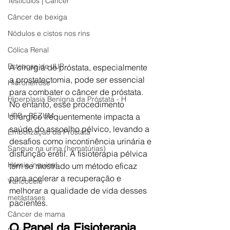
Testículos | Câncer
Câncer de bexiga
Nódulos e cistos nos rins
Cólica Renal
Estenose de JUP
A cirurgia de próstata, especialmente 
a prostatectomia, pode ser essencial 
Hidronefrose
para combater o câncer de próstata. 
Hiperplasia Benigna da Próstata - H
No entanto, esse procedimento 
HPB - REZUM
cirúrgico frequentemente impacta a 
saúde do assoalho pélvico, levando a 
Embolização da Próstata
desafios como incontinência urinária e 
Sangue na urina (hematúrias)
disfunção erétil. A fisioterapia pélvica 
Hérnia inguinal
tem se mostrado um método eficaz 
para acelerar a recuperação e 
Varicocele
melhorar a qualidade de vida desses 
metástases
pacientes.
Câncer de mama
O Papel da Fisioterapia 