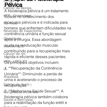
Bexiga
Pélvica
Câncer de Bexiga
A fisioterapia pélvica é um tratamento 
HPB - Green laser
focado no fortalecimento dos 
músculos pélvicos e é indicada para 
Na mídia
homens que enfrentam dificuldades na 
Reversão de Vasectomia
continência urinária e função sexual 
Obesidade
após a cirurgia. Essa abordagem 
ajuda na reeducação muscular, 
imunoterapia
contribuindo para a recuperação mais 
Câncer de rim
rápida e eficiente desses pacientes. 
HPB - UROLIFT
Os principais objetivos incluem:
1. **Recuperação da Continência 
IA
Urinária**: Diminuindo a perda de 
Anestesia
urina e acelerando o processo de 
Cateter de duplo j
recuperação.
2. **Melhoria na Saúde Sexual**: A 
Congressos e Eventos
fisioterapia pélvica também colabora 
Saúde e Bem-estar
para a reabilitação da função erétil e 