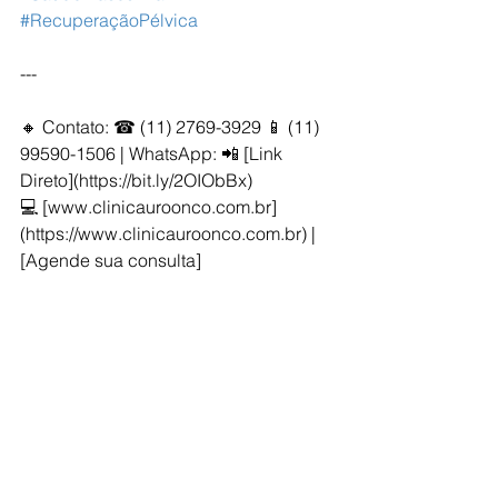
#RecuperaçãoPélvica
---
🔸 Contato: ☎ (11) 2769-3929 📱 (11) 
99590-1506 | WhatsApp: 📲 [Link 
Direto](https://bit.ly/2OIObBx)  
💻 [www.clinicauroonco.com.br]
(https://www.clinicauroonco.com.br) | 
[Agende sua consulta]
(http://bit.ly/2WMMiCI)  
📍 R. Borges Lagoa 1070, Cj 52, Vila 
Mariana - São Paulo - SP  
Somos especialistas em uro-oncologia 
e cirurgia robótica, atendendo 
pacientes de todo o Brasil. Entre em 
contato com nossa equipe pelo site, 