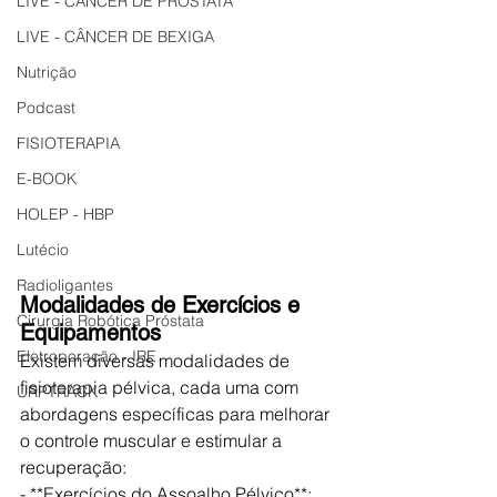
LIVE - CÂNCER DE PRÓSTATA
LIVE - CÂNCER DE BEXIGA
Nutrição
Podcast
FISIOTERAPIA
E-BOOK
HOLEP - HBP
Lutécio
Radioligantes
Modalidades de Exercícios e 
Cirurgia Robótica Próstata
Equipamentos
Eletroporação - IRE
Existem diversas modalidades de 
fisioterapia pélvica, cada uma com 
URPTRACK
abordagens específicas para melhorar 
o controle muscular e estimular a 
recuperação:
- **Exercícios do Assoalho Pélvico**: 