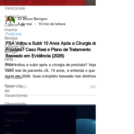
Varicocele
metástases
Câncer de
mama
Dr. Bruno Benigno
5 de mai.
10 min de leitura
Bexiga
Podcast
Câncer de
Bexiga
PSA Voltou a Subir 10 Anos Após a Cirurgia de
HPB -
Próstata? Caso Real e Plano de Tratamento
Green
Baseado em Evidência (2026)
laser
PSA voltou a subir após a cirurgia de próstata? Veja o
Na mídia
caso real do paciente JS, 74 anos, e entenda o que
Reversão
fazer em 2026. Guia completo baseado nas diretrizes
de
AUA, EAU e NCCN, com dados do estudo EMBARK e
Vasectomia
do PET-PSMA.
Obesidade
imunoterapia
Câncer de
rim
HPB -