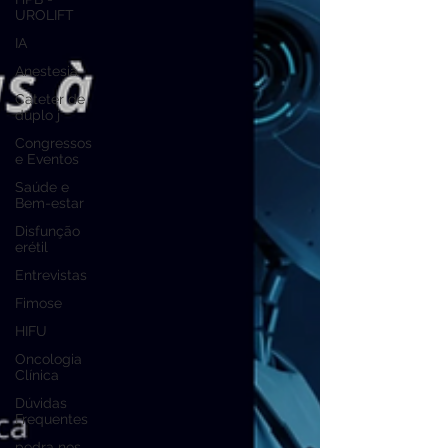
UROLIFT
IA
Anestesia
Cateter de
duplo j
Congressos
e Eventos
Saúde e
Bem-estar
Disfunção
erétil
Entrevistas
Fimose
HIFU
Oncologia
Clínica
Dúvidas
Frequentes
pedra nos