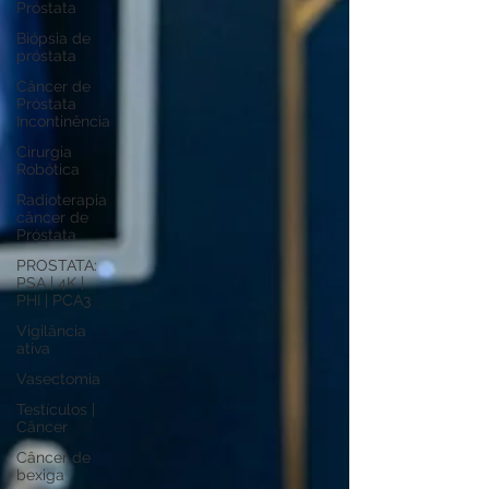
Próstata
Biópsia de
próstata
Câncer de
Próstata
Incontinência
Cirurgia
Robótica
Radioterapia
câncer de
Próstata
PROSTATA:
PSA | 4K |
PHI | PCA3
Vigilância
ativa
Vasectomia
Testículos |
Câncer
Câncer de
bexiga