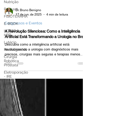
Nutrição
Podcast
FISIOTERAPIA
E-BOOK
HOLEP -
Dr. Bruno Benigno
HBP
17 de jun. de 2025
4 min de leitura
Lutécio
Congressos e Eventos
Radioligantes
A Revolução Silenciosa: Como a Inteligência
Cirurgia
Artificial Está Transformando a Urologia no Brasil
Robótica
Próstata
Descubra como a inteligência artificial está
revolucionando a urologia com diagnósticos mais
Eletroporação
precisos, cirurgias mais seguras e terapias menos
- IRE
invasivas. Saiba como a IA pode transformar seu
URPTRACK
tratamento com o Dr. Bruno Benigno.