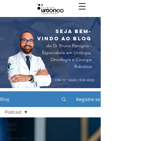
seja bem-
vindo ao blog
do Dr Bruno Benigno -
Especialista em Urologia,
Oncologia e Cirurgia
Robótica
CRM SP 126265 | RQE 60022
Registre-se
Blog
Podcast
Todos
posts
Câncer de