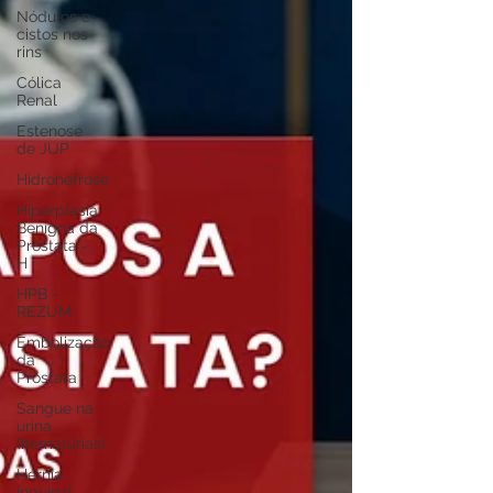
Nódulos e
cistos nos
rins
Cólica
Renal
Estenose
de JUP
Hidronefrose
Hiperplasia
Benigna da
Próstata -
H
HPB -
REZUM
Embolização
da
Próstata
Sangue na
urina
(hematúrias)
Hérnia
inguinal