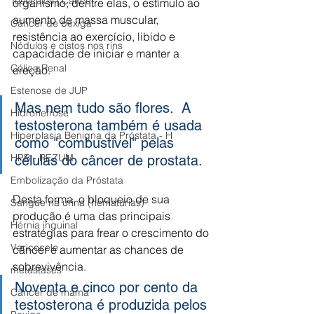
Testículos | Câncer
organismo, dentre elas, o estímulo ao 
aumento de massa muscular, 
Câncer de bexiga
resistência ao exercício, libido e 
Nódulos e cistos nos rins
capacidade de iniciar e manter a 
Cólica Renal
ereção.
Estenose de JUP
Mas nem tudo são flores.  A 
Hidronefrose
testosterona também é usada 
Hiperplasia Benigna da Próstata - H
como "combustível" pelas 
HPB - REZUM
células do câncer de prostata.
Embolização da Próstata
Desta forma, o bloqueio de sua 
Sangue na urina (hematúrias)
produção é uma das principais 
Hérnia inguinal
estratégias para frear o crescimento do 
Varicocele
câncer e aumentar as chances de 
sobrevivência.
metástases
Noventa e cinco por cento da 
Câncer de mama
testosterona é produzida pelos 