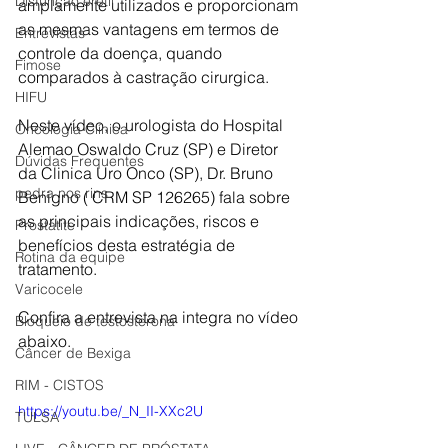
Disfunção erétil
amplamente utilizados e proporcionam 
as mesmas vantagens em termos de 
Entrevistas
controle da doença, quando 
Fimose
comparados à castração cirurgica.
HIFU
Neste vídeo, o urologista do Hospital 
Oncologia Clínica
Alemao Oswaldo Cruz (SP) e Diretor 
Dúvidas Frequentes
da Clinica Uro Onco (SP), Dr. Bruno 
pedra nos rins
Benigno ( CRM SP 126265) fala sobre 
as principais indicações, riscos e 
Prostatite
benefícios desta estratégia de 
Rotina da equipe
tratamento.
Varicocele
Confira a entrevista na integra no vídeo 
Bloqueio de testosterona
abaixo.
Câncer de Bexiga
RIM - CISTOS
https://youtu.be/_N_II-XXc2U
TULSA