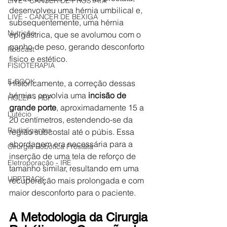
LIVE - CÂNCER DE PRÓSTATA
desenvolveu uma hérnia umbilical e, 
LIVE - CÂNCER DE BEXIGA
subsequentemente, uma hérnia 
Nutrição
epigástrica, que se avolumou com o 
ganho de peso, gerando desconforto 
Podcast
físico e estético.
FISIOTERAPIA
E-BOOK
Historicamente, a correção dessas 
hérnias envolvia uma 
incisão de 
HOLEP - HBP
grande porte
, aproximadamente 15 a 
Lutécio
20 centímetros, estendendo-se da 
Radioligantes
região subcostal até o púbis. Essa 
abordagem era necessária para a 
Cirurgia Robótica Próstata
inserção de uma tela de reforço de 
Eletroporação - IRE
tamanho similar, resultando em uma 
URPTRACK
recuperação mais prolongada e com 
maior desconforto para o paciente.
A Metodologia da Cirurgia 