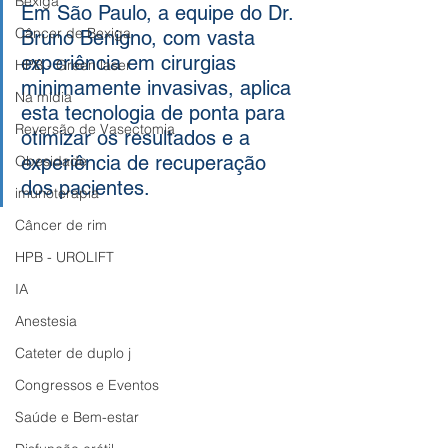
Bexiga
Em São Paulo, a equipe do Dr. 
Câncer de Bexiga
Bruno Benigno, com vasta 
experiência em cirurgias 
HPB - Green laser
minimamente invasivas, aplica 
Na mídia
esta tecnologia de ponta para 
Reversão de Vasectomia
otimizar os resultados e a 
experiência de recuperação 
Obesidade
dos pacientes.
imunoterapia
Câncer de rim
HPB - UROLIFT
IA
Anestesia
Cateter de duplo j
Congressos e Eventos
Saúde e Bem-estar