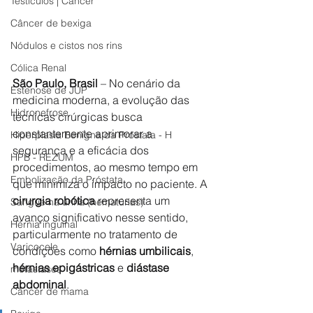
Testículos | Câncer
Câncer de bexiga
Nódulos e cistos nos rins
Cólica Renal
São Paulo, Brasil
 – No cenário da 
Estenose de JUP
medicina moderna, a evolução das 
Hidronefrose
técnicas cirúrgicas busca 
constantemente aprimorar a 
Hiperplasia Benigna da Próstata - H
segurança e a eficácia dos 
HPB - REZUM
procedimentos, ao mesmo tempo em 
Embolização da Próstata
que minimiza o impacto no paciente. A 
cirurgia robótica
 representa um 
Sangue na urina (hematúrias)
avanço significativo nesse sentido, 
Hérnia inguinal
particularmente no tratamento de 
Varicocele
condições como 
hérnias umbilicais
, 
hérnias epigástricas
 e 
diástase 
metástases
abdominal
. 
Câncer de mama