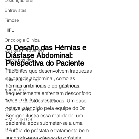
Disfunção erétil
Entrevistas
Fimose
HIFU
Oncologia Clínica
O Desafio das Hérnias e 
Dúvidas Frequentes
Diástase Abdominal: 
pedra nos rins
Perspectiva do Paciente
Prostatite
Pacientes que desenvolvem fraquezas 
na parede abdominal, como as 
Rotina da equipe
hérnias umbilicais
 e 
epigástricas
, 
Varicocele
frequentemente enfrentam desconforto 
Bloqueio de testosterona
físico e questões estéticas. Um caso 
notável atendido pela equipe do Dr. 
Câncer de Bexiga
Benigno ilustra essa realidade: um 
RIM - CISTOS
paciente, após submeter-se a uma 
TULSA
cirurgia de próstata e tratamento bem-
sucedido para câncer de próstata, 