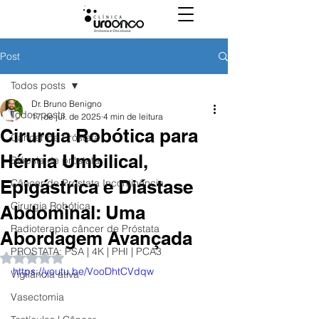
Post
Todos posts
Dr. Bruno Benigno
Todos posts
17 de jul. de 2025
4 min de leitura
Cirurgia Robótica para
Câncer de Próstata
Hérnia Umbilical,
Biópsia de próstata
Epigástrica e Diástase
Câncer de Próstata Incontinência
Cirurgia Robótica
Abdominal: Uma
Radioterapia câncer de Próstata
Abordagem Avançada
PROSTATA: PSA | 4K | PHI | PCA3
Avaliado com NaN de 5 estrelas.
https://youtu.be/VooDhtCVdqw
Vigilância ativa
Vasectomia