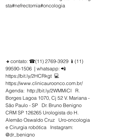
sta#nefrectomia#oncologia   
🔸contato: ☎(11) 2769-3929 📱(11) 
99590-1506  | whatsapp: 📲 
https://bit.ly/2HCRkgt  💻 
https://www.clinicauroonco.com.br/    
Agenda:  http://bit.ly/2WMMiCI   R. 
Borges Lagoa 1070, Cj 52 V. Mariana - 
São Paulo - SP   Dr. Bruno Benigno 
CRM SP 126265 Urologista do H. 
Alemão Oswaldo Cruz   Uro-oncologia 
e Cirurgia robótica   Instagram: 
@dr_benigno