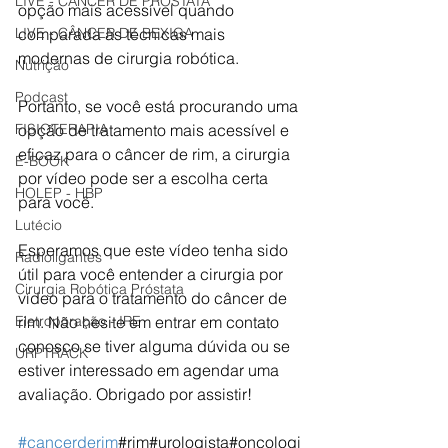
LIVE - CÂNCER DE PRÓSTATA
opção mais acessível quando 
comparada às técnicas mais 
LIVE - CÂNCER DE BEXIGA
modernas de cirurgia robótica. 
Nutrição
Podcast
Portanto, se você está procurando uma 
opção de tratamento mais acessível e 
FISIOTERAPIA
eficaz para o câncer de rim, a cirurgia 
E-BOOK
por vídeo pode ser a escolha certa 
HOLEP - HBP
para você.  
Lutécio
Esperamos que este vídeo tenha sido 
Radioligantes
útil para você entender a cirurgia por 
Cirurgia Robótica Próstata
vídeo para o tratamento do câncer de 
rim. Não hesite em entrar em contato 
Eletroporação - IRE
conosco se tiver alguma dúvida ou se 
URPTRACK
estiver interessado em agendar uma 
avaliação. Obrigado por assistir!  
#cancerderim
#rim#urologista#oncologi