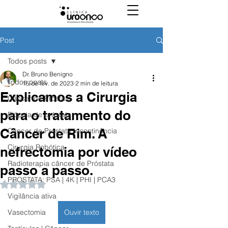
Post
Todos posts
Dr. Bruno Benigno
Todos posts
15 de fev. de 2023
2 min de leitura
Explicamos a Cirurgia
Câncer de Próstata
para o tratamento do
Biópsia de próstata
Câncer de Rim. A
Câncer de Próstata Incontinência
Cirurgia Robótica
nefrectomia por vídeo
Radioterapia câncer de Próstata
passo a passo.
PROSTATA: PSA | 4K | PHI | PCA3
Avaliado com NaN de 5 estrelas.
Vigilância ativa
Vasectomia
Ouvir texto