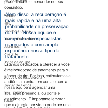
Disfunção erétil
procedimento e menor dor no pós-
operatório. 
Entrevistas
Além disso, a recuperação é 
Fimose
mais rápida e há uma alta 
HIFU
probabilidade de preservação 
Oncologia Clínica
do rim.  Nossa equipe é 
composta de especialistas 
Dúvidas Frequentes
renomados e com ampla 
pedra nos rins
experiência nesse tipo de 
Prostatite
tratamento. 
Rotina da equipe
Estamos dedicados a oferecer a você 
a melhor opção de tratamento para o 
Varicocele
câncer de rim. Por isso, estimulamos a 
Bloqueio de testosterona
audiência a entrar em contato com a 
Câncer de Bexiga
nossa equipe e agendar uma 
avaliação presencial ou por tele 
RIM - CISTOS
atendimento.  É importante lembrar 
TULSA
que a cirurgia por vídeo pode ser uma 