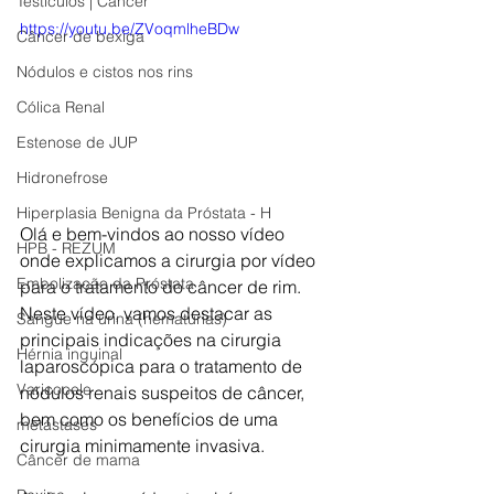
Testículos | Câncer
https://youtu.be/ZVoqmlheBDw
Câncer de bexiga
Nódulos e cistos nos rins
Cólica Renal
Estenose de JUP
Hidronefrose
Hiperplasia Benigna da Próstata - H
Olá e bem-vindos ao nosso vídeo 
HPB - REZUM
onde explicamos a cirurgia por vídeo 
Embolização da Próstata
para o tratamento do câncer de rim. 
Neste vídeo, vamos destacar as 
Sangue na urina (hematúrias)
principais indicações na cirurgia 
Hérnia inguinal
laparoscópica para o tratamento de 
Varicocele
nódulos renais suspeitos de câncer, 
bem como os benefícios de uma 
metástases
cirurgia minimamente invasiva.  
Câncer de mama