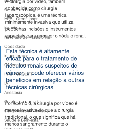
Bexiga
A cirurgia por vídeo, também 
conhecida como cirurgia 
Câncer de Bexiga
laparoscópica, é uma técnica 
HPB - Green laser
minimamente invasiva que utiliza 
Na mídia
pequenas incisões e instrumentos 
especiais para remover o nódulo renal. 
Reversão de Vasectomia
Obesidade
Esta técnica é altamente 
imunoterapia
eficaz para o tratamento de 
nódulos renais suspeitos de 
Câncer de rim
câncer, e pode oferecer vários 
HPB - UROLIFT
benefícios em relação a outras 
IA
técnicas cirúrgicas.  
Anestesia
Cateter de duplo j
Por exemplo, a cirurgia por vídeo é 
menos invasiva do que a cirurgia 
Congressos e Eventos
tradicional, o que significa que há 
Saúde e Bem-estar
menos sangramento durante o 