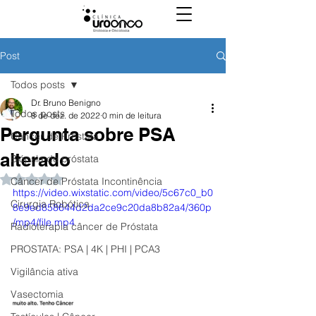
Post
Todos posts
Dr. Bruno Benigno
Todos posts
8 de dez. de 2022
0 min de leitura
Pergunta sobre PSA
Câncer de Próstata
alterado
Biópsia de próstata
Avaliado com NaN de 5 estrelas.
Câncer de Próstata Incontinência
https://video.wixstatic.com/video/5c67c0_b0
Cirurgia Robótica
8e9ed858644d2da2ce9c20da8b82a4/360p
/mp4/file.mp4
Radioterapia câncer de Próstata
PROSTATA: PSA | 4K | PHI | PCA3
Vigilância ativa
Vasectomia