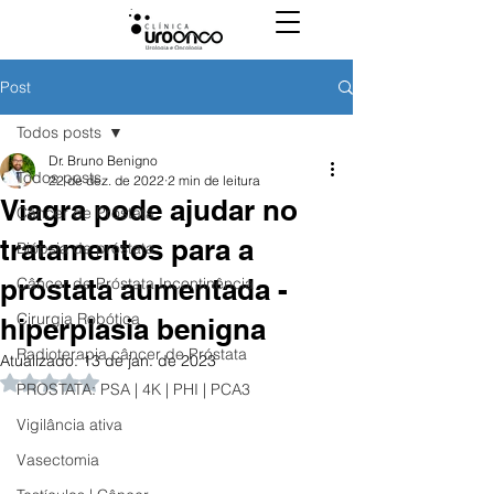
Post
Todos posts
Dr. Bruno Benigno
Todos posts
22 de dez. de 2022
2 min de leitura
Viagra pode ajudar no
Câncer de Próstata
tratamentos para a
Biópsia de próstata
próstata aumentada -
Câncer de Próstata Incontinência
Cirurgia Robótica
hiperplasia benigna
Radioterapia câncer de Próstata
Atualizado:
13 de jan. de 2023
Avaliado com NaN de 5 estrelas.
PROSTATA: PSA | 4K | PHI | PCA3
Vigilância ativa
Vasectomia