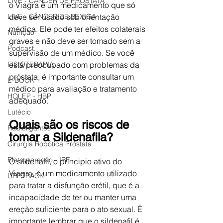
LIVE - CÂNCER DE PRÓSTATA
o Viagra é um medicamento que só 
deve ser usado sob orientação 
LIVE - CÂNCER DE BEXIGA
médica. Ele pode ter efeitos colaterais 
Nutrição
graves e não deve ser tomado sem a 
Podcast
supervisão de um médico. Se você 
está preocupado com problemas da 
FISIOTERAPIA
próstata, é importante consultar um 
E-BOOK
médico para avaliação e tratamento 
HOLEP - HBP
adequado.
Lutécio
Quais são os riscos de 
Radioligantes
tomar a Sildenafila?
Cirurgia Robótica Próstata
Eletroporação - IRE
O sildenafil, o principio ativo do 
Viagra, é um medicamento utilizado 
URPTRACK
para tratar a disfunção erétil, que é a 
incapacidade de ter ou manter uma 
ereção suficiente para o ato sexual. É 
importante lembrar que o sildenafil é 