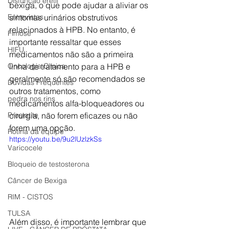
Disfunção erétil
bexiga, o que pode ajudar a aliviar os 
sintomas urinários obstrutivos 
Entrevistas
relacionados à HPB. No entanto, é 
Fimose
importante ressaltar que esses 
HIFU
medicamentos não são a primeira 
linha de tratamento para a HPB e 
Oncologia Clínica
geralmente só são recomendados se 
Dúvidas Frequentes
outros tratamentos, como 
pedra nos rins
medicamentos alfa-bloqueadores ou 
cirurgia, não forem eficazes ou não 
Prostatite
forem uma opção.
Rotina da equipe
https://youtu.be/9u2lUzlzkSs
Varicocele
Bloqueio de testosterona
Câncer de Bexiga
RIM - CISTOS
TULSA
Além disso, é importante lembrar que 