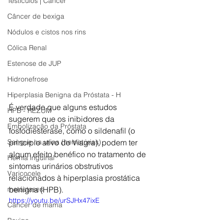
Testículos | Câncer
Câncer de bexiga
Nódulos e cistos nos rins
Cólica Renal
Estenose de JUP
Hidronefrose
Hiperplasia Benigna da Próstata - H
É verdade que alguns estudos 
HPB - REZUM
sugerem que os inibidores da 
Embolização da Próstata
fosfodiesterase, como o sildenafil (o 
Sangue na urina (hematúrias)
principio ativo do Viagra), podem ter 
algum efeito benéfico no tratamento de 
Hérnia inguinal
sintomas urinários obstrutivos 
Varicocele
relacionados à hiperplasia prostática 
metástases
benigna (HPB).
https://youtu.be/urSJHx47ixE
Câncer de mama