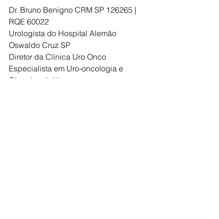
Dr. Bruno Benigno CRM SP 126265 | 
RQE 60022
Urologista do Hospital Alemão 
Oswaldo Cruz SP
Diretor da Clínica Uro Onco
Especialista em Uro-oncologia e 
Cirurgia robótica
Instagram: @dr_benigno
#urologia
#saúde
#urooncologia
#vidasaudável
#uro
#urologia
#medicina
#drbrunobenigno
#uroonco
#onco
#oncologia
#PSA
#cancerdeprostata
#prostata
#cirurgiarobotica
#novembroazul
urologista
saúde
bemestar
sexologia
Saúde e Bem-estar
Disfunção erétil