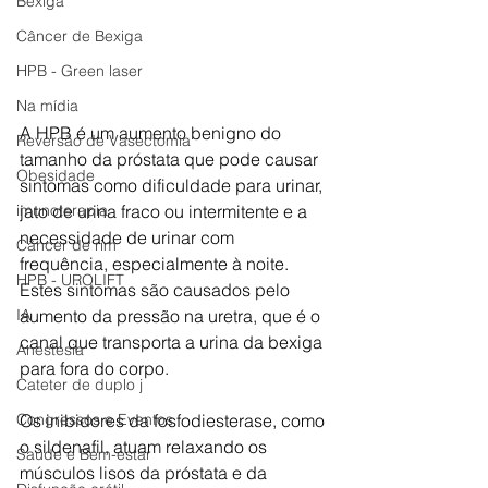
Bexiga
Câncer de Bexiga
HPB - Green laser
Na mídia
A HPB é um aumento benigno do 
Reversão de Vasectomia
tamanho da próstata que pode causar 
Obesidade
sintomas como dificuldade para urinar, 
jato de urina fraco ou intermitente e a 
imunoterapia
necessidade de urinar com 
Câncer de rim
frequência, especialmente à noite. 
HPB - UROLIFT
Estes sintomas são causados ​​pelo 
aumento da pressão na uretra, que é o 
IA
canal que transporta a urina da bexiga 
Anestesia
para fora do corpo.
Cateter de duplo j
Os inibidores da fosfodiesterase, como 
Congressos e Eventos
o sildenafil, atuam relaxando os 
Saúde e Bem-estar
músculos lisos da próstata e da 